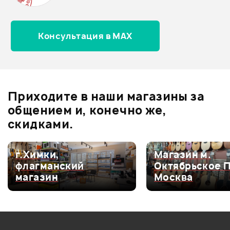
Консультация в MAX
Оценка
5
0
Оценка
4
0
Оценка
3
0
Оценка
2
0
Приходите в наши магазины за
Оценка
1
0
общением и, конечно же,
скидками.
г.Химки,
Магазин м.
Мой отзыв о товаре
флагманский
Октябрьское 
магазин
Москва
Ваша оценка:
Впечатления о товаре: