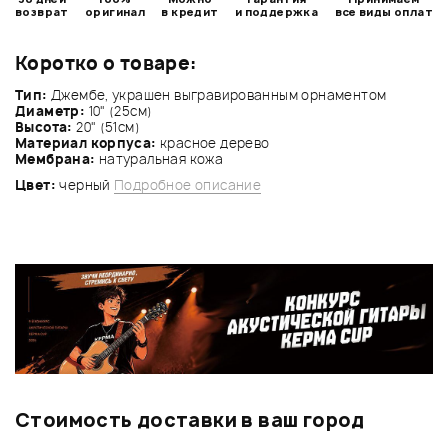
возврат
оригинал
в кредит
и поддержка
все виды оплат
Коротко о товаре:
Тип:
Джембе, украшен выгравированным орнаментом
Диаметр:
10" (25см)
Высота:
20" (51см)
Материал корпуса:
красное дерево
Мембрана:
натуральная кожа
Цвет:
черный
Подробное описание
Стоимость доставки в ваш город