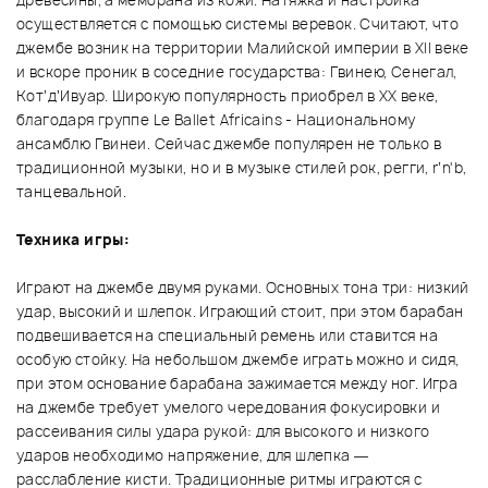
древесины, а мембрана из кожи. Натяжка и настройка
осуществляется с помощью системы веревок. Считают, что
джембе возник на территории Малийской империи в Xll веке
и вскоре проник в соседние государства: Гвинею, Сенегал,
Кот’д’Ивуар. Широкую популярность приобрел в XX веке,
благодаря группе Le Ballet Africains - Национальному
ансамблю Гвинеи. Сейчас джембе популярен не только в
традиционной музыки, но и в музыке стилей рок, регги, r’n'b,
танцевальной.
Техника игры:
Играют на джембе двумя руками. Основных тона три: низкий
удар, высокий и шлепок. Играющий стоит, при этом барабан
подвешивается на специальный ремень или ставится на
особую стойку. На небольшом джембе играть можно и сидя,
при этом основание барабана зажимается между ног. Игра
на джембе требует умелого чередования фокусировки и
рассеивания силы удара рукой: для высокого и низкого
ударов необходимо напряжение, для шлепка —
расслабление кисти. Традиционные ритмы играются с