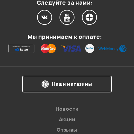
Следуйте за нами:
Мы принимаем к оплате:
Я даю
согласие
на обработку персональных данных в
Наши магазины
соответствии с
Политикой в отношении обработки
персональных данных.
Введите проверочное число:
Новости
Акции
Отзывы