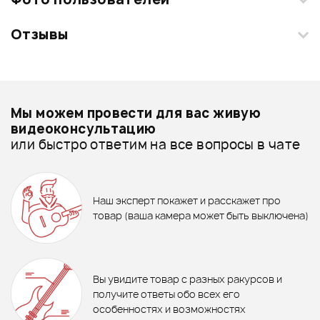
Отзывы
Загрузите свои фотографии купленного товара и получите
+1000 бонусов
.
Смарт-навигатор
Добавить свое фото
Подробнее о YUKA
Мы можем провести для вас живую
Джембе - дешевле
видеоконсультацию
или быстро ответим на все вопросы в чате
Джембе - дороже
7%
8 990 ₽
1 116 ₽
Все товары YUKA
1 200 ₽
NEW
Кахон STAGG CAJ-50M BK
МАРАКАСЫ STAGG MRW-29R
Джембе - новинки
Наш эксперт покажет и расскажет про
10 610 ₽
12 510 ₽
товар (ваша камера может быть выключена)
Джембе-кахон YUKA DJCAJ12-
Джембе YUKA DJWN010-20BK3
24
В корзину
В корзину
Отзывы
Оставьте отзыв и получите
+1000
0
бонусов
.
В корзину
В корзину
Вы увидите товар с разных ракурсов и
0.0
получите ответы обо всех его
особенностях и возможностях