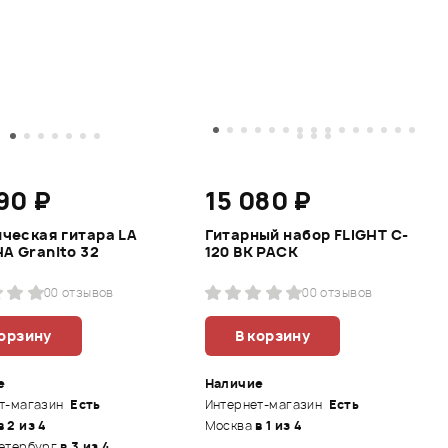
90 ₽
15 080 ₽
ческая гитара LA
Гитарный набор FLIGHT C-
A Granito 32
120 BK PACK
0
0 отзывов
0
0 отзывов
корзину
В корзину
е
Наличие
т-магазин
Есть
Интернет-магазин
Есть
в 2 из 4
Москва
в 1 из 4
етербург
в 3 из 4