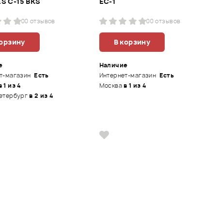
S C-15 BKS
EC-1
0
0 отзывов
0
0 отзывов
корзину
В корзину
е
Наличие
т-магазин
Есть
Интернет-магазин
Есть
в 1 из 4
Москва
в 1 из 4
етербург
в 2 из 4