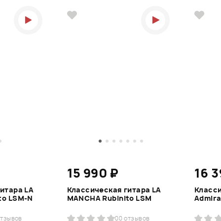
15 990 ₽
16 3
итара LA
Классическая гитара LA
Класси
to LSM-N
MANCHA Rubinito LSM
Admira
отзывов
0
0 отзывов