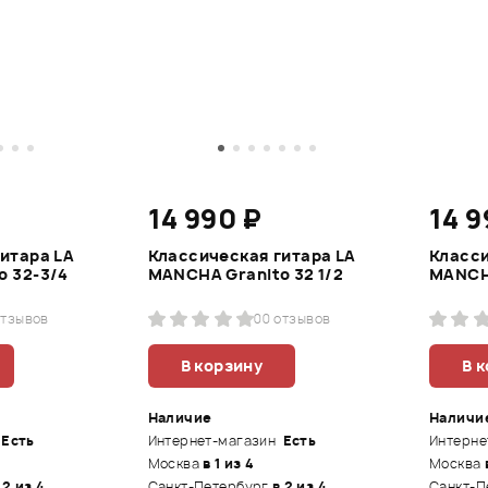
14 990 ₽
14 9
итара LA
Классическая гитара LA
Класси
o 32-3/4
MANCHA Granito 32 1/2
MANCH
отзывов
0
0 отзывов
В корзину
В 
Наличие
Наличи
Есть
Интернет-магазин
Есть
Интерне
Москва
в 1 из 4
Москва
 2 из 4
Санкт-Петербург
в 2 из 4
Санкт-П