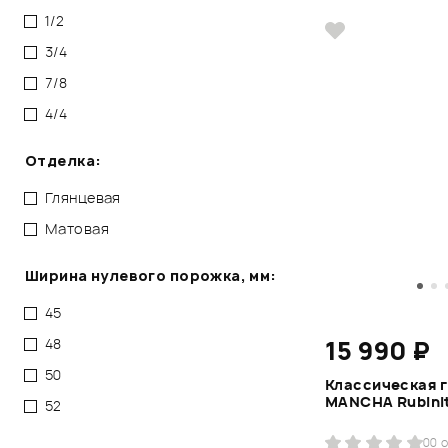
1/2
3/4
7/8
4/4
Отделка:
Глянцевая
Матовая
Ширина нулевого порожка, мм:
45
48
15 990 ₽
50
Классическая г
MANCHA Rubini
52
0
0 