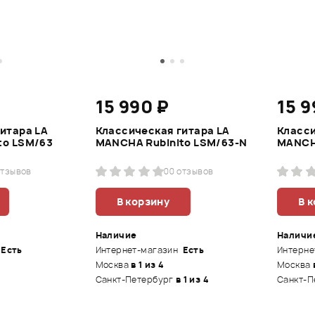
15 990 ₽
15 9
итара LA
Классическая гитара LA
Класси
to LSM/63
MANCHA Rubinito LSM/63-N
MANCH
отзывов
0
0 отзывов
В корзину
В 
Наличие
Наличи
Есть
Интернет-магазин
Есть
Интерне
Москва
в 1 из 4
Москва
Санкт-Петербург
в 1 из 4
Санкт-П