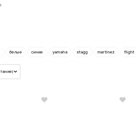
е
м
белые
синие
yamaha
stagg
martinez
flight
стание)