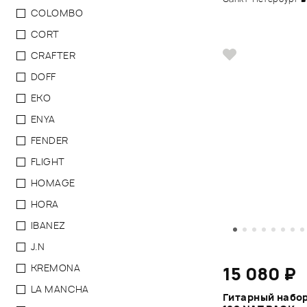
COLOMBO
CORT
CRAFTER
DOFF
EKO
ENYA
FENDER
FLIGHT
HOMAGE
HORA
IBANEZ
J.N
KREMONA
15 080 ₽
LA MANCHA
Гитарный набор