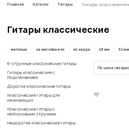
Главная
Каталог
Гитары
Гитары классически
Гитары классические
матовые
из массива ели
из кедра
48 мм
52 м
6-струнные классические гитары
По цене (возра
Гитары классические с
подключением
Дорогие классические гитары
Классические гитары для
начинающих
Классические гитары с
нейлоновыми струнами
Недорогие классические гитары