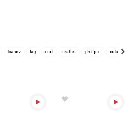
ibanez
lag
cort
crafter
phil-pro
colombo