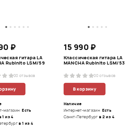
90 ₽
15 990 ₽
ческая гитара LA
Классическая гитара LA
A Rubinito LSM/59
MANCHA Rubinito LSM/53
0
0 отзывов
0
0 отзывов
корзину
В корзину
е
Наличие
т-магазин
Есть
Интернет-магазин
Есть
в 1 из 4
Санкт-Петербург
в 2 из 4
етербург
в 1 из 4