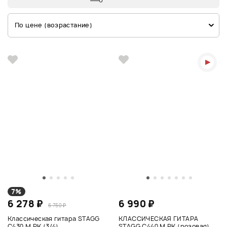
По цене (возрастание)
7%
6 278 ₽
6 990 ₽
6 750 ₽
Классическая гитара STAGG
КЛАССИЧЕСКАЯ ГИТАРА
C430 M PK (3/4)
STAGG C440 M PK (розовая)