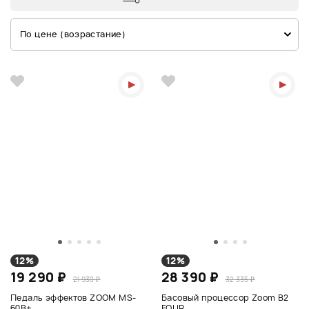
По цене (возрастание)
12%
12%
19 290 ₽
28 390 ₽
21 930 ₽
32 335 ₽
Педаль эффектов ZOOM MS-
Басовый процессор Zoom B2
60B+
FOUR