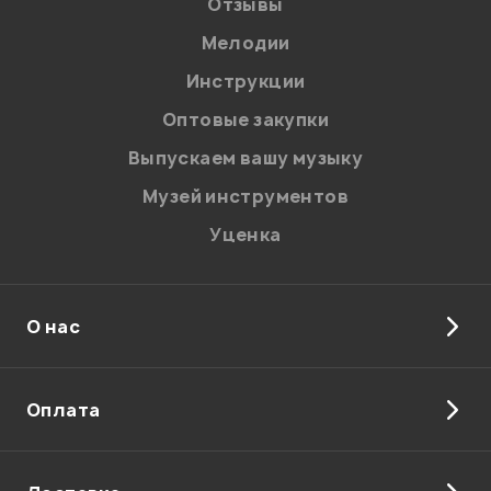
Отзывы
Мелодии
Я даю
согласие
на обработку персональных данных в
Инструкции
соответствии с
Политикой в отношении обработки
персональных данных.
Оптовые закупки
Введите проверочное число:
Выпускаем вашу музыку
Музей инструментов
Уценка
О нас
Отправить
Оплата