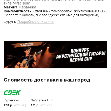
типа "Precision"
Магнит:
Керамика
Комплектность:
Спаянный темброблок, эксклюзивный Quik-
Connect™ кабель, гнездо "джек", клемма для батарейки,
шурупы
Подробное описание
Стоимость доставки в ваш город
Курьером
Забрать в ПВЗ
201 р.
(от 5 д.)
151 р.
(от 5 д.)