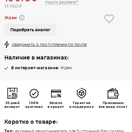
Нашли дешевле?
11 150 ₽
Ждем
i
Подобрать аналог
Уведомить о поступлении по почте
Наличие в магазинах:
В интернет-магазине:
Ждем
30 дней
100%
Можно
Гарантия
Принимаем
возврат
оригинал
в кредит
и поддержка
все виды оплат
Коротко о товаре:
Тип:
Активный звукосниматель для 5-струнной бас-гитары