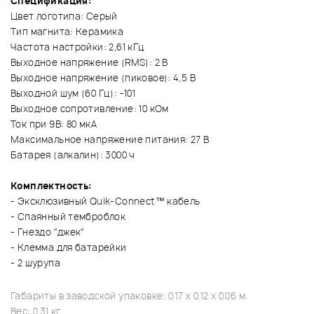
Спецификация:
Цвет логотипа: Серый
Тип магнита: Керамика
Частота настройки: 2,61 кГц
Выходное напряжение (RMS): 2 В
Выходное напряжение (пиковое): 4,5 В
Выходной шум (60 Гц): -101
Выходное сопротивление: 10 кОм
Ток при 9В: 80 мкА
Максимальное напряжение питания: 27 В
Батарея (алкалин): 3000 ч
Комплектность:
- Эксклюзивный Quik-Connect™ кабель
- Спаянный темброблок
- Гнездо "джек"
- Клемма для батарейки
- 2 шурупа
Габариты в заводской упаковке: 0.17 x 0.12 x 0.06 м.
Вес: 0.31 кг