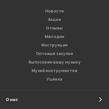
Новости
Акции
Отзывы
Мелодии
Я даю
согласие
на обработку персональных данных в
Инструкции
соответствии с
Политикой в отношении обработки
персональных данных.
Оптовые закупки
Введите проверочное число:
Выпускаем вашу музыку
Музей инструментов
Уценка
О нас
Отправить