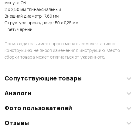
минута OK
2 x 2,50 мм твинаксиальный
Внешний диаметр: 7,60 мм
Структура проводника: 50 x 0,25 мм
Цвет: чёрный
Производитель имеет право менять комплектацию и
конструкцию, не внося изменения в инструкцию. Место
сборки товара может отличаться от указанного.
Сопутствующие товары
Аналоги
Фото пользователей
Отзывы
Загрузите свои фотографии купленного товара и получите
+1000 бонусов
.
Смарт-навигатор