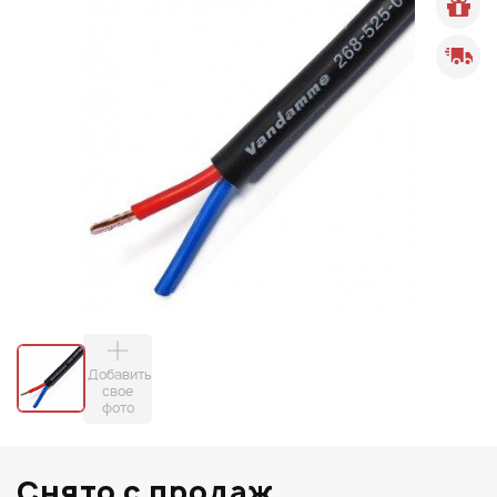
Добавить
свое
фото
Снято с продаж