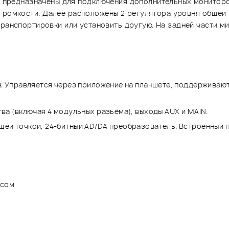
ни предназначены для подключения дополнительных мониторо
 громкости. Далее расположены 2 регулятора уровня общей в
транспортировки или установить другую. На задней части м
в. Управляется через приложение на планшете, поддерживаю
ва (включая 4 модульных разъёма), выходы AUX и MAIN.
ей точкой, 24-битный AD/DA преобразователь. Встроенный п
йсом