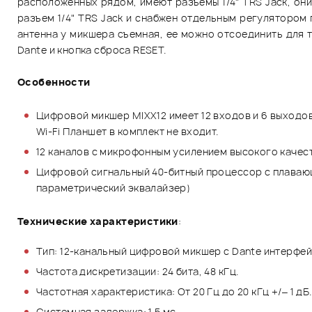
расположенных рядом, имеют разъемы 1/4" TRS Jack, о
разъем 1/4" TRS Jack и снабжен отдельным регулятором
антенна у микшера съемная, ее можно отсоединить для 
Dante и кнопка сброса RESET.
Особенности
Цифровой микшер MIXX12 имеет 12 входов и 6 выходо
Wi-Fi Планшет в комплект не входит.
12 каналов с микрофонным усилением высокого качест
Цифровой сигнальный 40-битный процессор с плавающ
параметрический эквалайзер)
Технические характеристики
:
Тип: 12-канальный цифровой микшер с Dante интерфе
Частота дискретизации: 24 бита, 48 кГц.
Частотная характеристика: От 20 Гц до 20 кГц +/– 1 дБ.
Системная задержка: 1.5 мс.