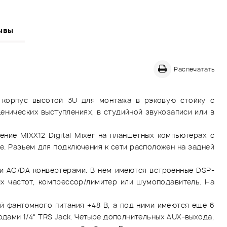
ывы
Распечатать
 корпус высотой 3U для монтажа в рэковую стойку с
енических выступлениях, в студийной звукозаписи или в
ние MIXX12 Digital Mixer на планшетных компьютерах с
е. Разъем для подключения к сети расположен на задней
и AC/DA конвертерами. В нем имеются встроенные DSP-
х частот, компрессор/лимитер или шумоподавитель. На
й фантомного питания +48 В, а под ними имеются еще 6
дами 1/4" TRS Jack. Четыре дополнительных AUX-выхода,