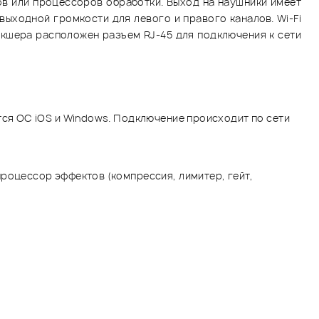
в или процессоров обработки. Выход на наушники имеет
ыходной громкости для левого и правого каналов. Wi-Fi
икшера расположен разъем RJ-45 для подключения к сети
тся ОС iOS и Windows. Подключение происходит по сети
роцессор эффектов (компрессия, лимитер, гейт,