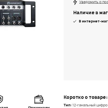
Уведомить о по
Наличие в маг
В интернет-маг
Коротко о товаре:
Тип:
12-rанальный цифро
нтия
Принимаем