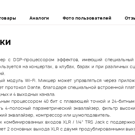
товары
Аналоги
Фото пользователей
Отз
ики
кшер с DSP-процессором эффектов, имеющий специальный
ьзуется на концертах, в клубах, барах и при различных сц
ий.
ый модуль Wi-Fi. Микшер может управляться через приложе
ает протокол Dante, благодаря специальной встроенной плат
ных и 4 выходных канала.
ным процессором 40 бит с плавающей точкой и 24-битным
ть 4-полосный параметрический эквалайзер, фильтр высоки
кий эквалайзер, компрессор или шумоподавитель.
х комбинированных входов XLR / 1/4" TRS Jack с поддержко
меет 2 основных выхода XLR с двумя продублированными выхо