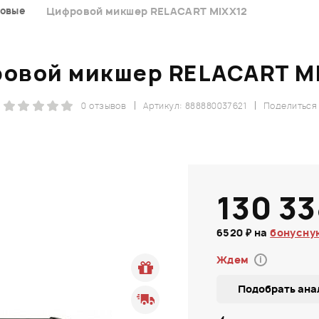
овые
Цифровой микшер RELACART MIXX12
овой микшер RELACART M
0 отзывов
Артикул: 888880037621
Поделиться
130 33
6520 ₽ на
бонусну
Ждем
i
Подобрать ана