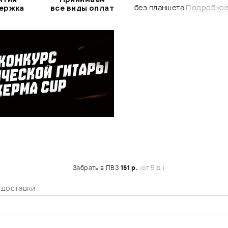
без планшета
Подробное
держка
все виды оплат
Забрать в ПВЗ
151 р.
(от 5 д.)
 доставки