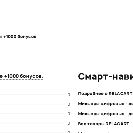
те
+1000 бонусов
.
Смарт-нав
те
+1000 бонусов
.
Подробнее о RELACART
0
Микшеры цифровые - д
0
0
Микшеры цифровые - д
0
Все товары RELACART
0