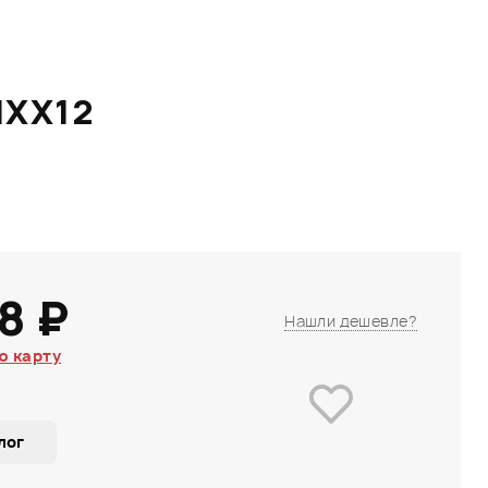
IXX12
8 ₽
Нашли дешевле?
ю карту
лог