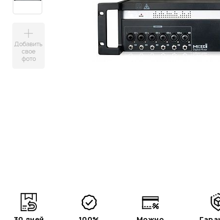
Добавить
свое
фото
30 дней
100%
Можно
Гара