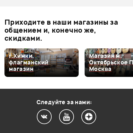
Оценка
3
0
Оценка
2
0
Приходите в наши магазины за
Оценка
1
0
общением и, конечно же,
скидками.
г.Химки,
Магазин м.
Мой отзыв о товаре
флагманский
Октябрьское 
магазин
Москва
Ваша оценка:
Впечатления о товаре:
Следуйте за нами: