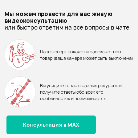
Добавить свое фото
Подробнее о Flanger
Мы можем провести для вас живую
Тренажеры для пальцев - дешевле
видеоконсультацию
или быстро ответим на все вопросы в чате
Тренажеры для пальцев - дороже
ХИТ
ХИТ
85 ₽
470 ₽
Все товары Flanger
7%
ХИТ
ХИТ
РУЧКА ДЛЯ СМЕНЫ СТРУН
САЛФЕТКА ERNIE BALL 4220
Тренажеры для пальцев - новинки
Наш эксперт покажет и расскажет про
STAGG GSW-40 BK
642 ₽
560 ₽
690 ₽
товар (ваша камера может быть выключена)
Тренажер Flanger FA-12-G
Тренажер для пальцев Flanger
В корзину
FA-10P-W Extend-O-Grip
В корзину
Отзывы
Оставьте отзыв и получите
+1000
0
бонусов
.
В корзину
В корзину
Вы увидите товар с разных ракурсов и
0.0
получите ответы обо всех его
особенностях и возможностях
Консультация в MAX
Оценка
5
0
Оценка
4
0