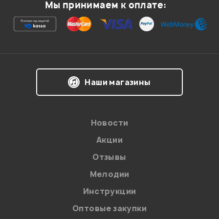
Мы принимаем к оплате:
Я даю
согласие
на обработку персональных данных в
Наши магазины
соответствии с
Политикой в отношении обработки
персональных данных.
Введите проверочное число:
Новости
Акции
Отзывы
Мелодии
Инструкции
Отправить
Оптовые закупки