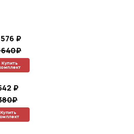
 576 ₽
 640₽
Купить
комплект
542 ₽
380₽
Купить
омплект