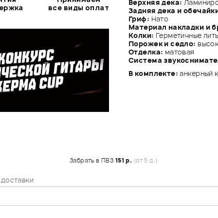
Верхняя дека:
Ламиниро
держка
все виды оплат
Задняя дека и обечайк
Гриф:
Нато
Материал накладки и б
Колки:
Герметичные лит
Порожек и седло:
высок
Отделка:
матовая
Система звукоснимате
В комплекте:
анкерный 
Забрать в ПВЗ
151 р.
(от 5 д.)
 доставки