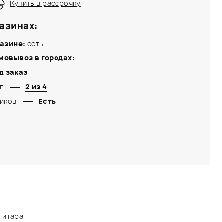
Купить в рассрочку
азинах:
азине:
есть
мовывоз в городах:
д заказ
г
2 из 4
иков
Есть
гитара