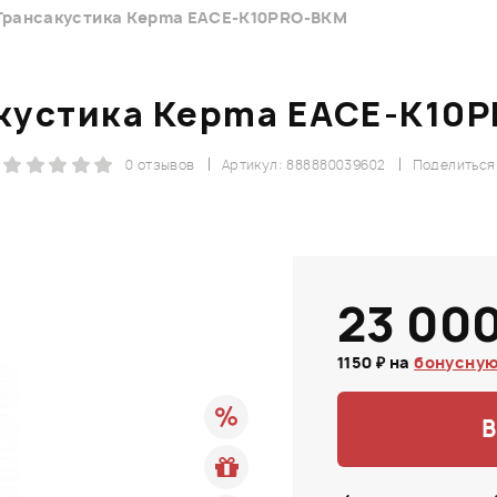
Трансакустика Kepma EACE-K10PRO-BKM
кустика Kepma EACE-K10
0 отзывов
Артикул: 888880039602
Поделиться
23 000
1150 ₽ на
бонусную
В