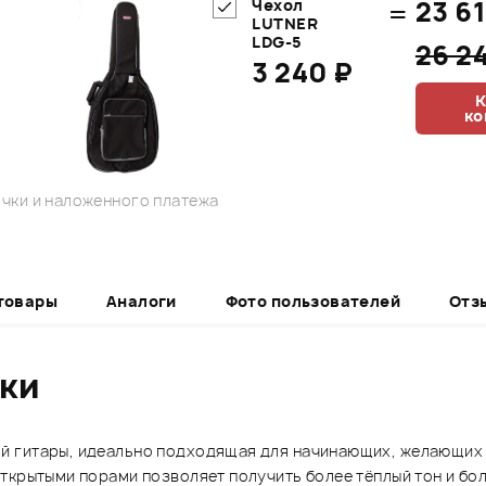
=
23 6
Чехол
LUTNER
LDG-5
26 2
3 240 ₽
К
ко
чки и наложенного платежа
товары
Аналоги
Фото пользователей
Отз
ики
й гитары, идеально подходящая для начинающих, желающих 
ткрытыми порами позволяет получить более тёплый тон и бол