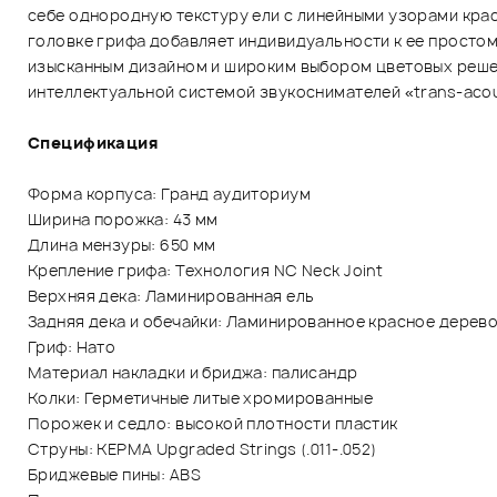
себе однородную текстуру ели с линейными узорами крас
головке грифа добавляет индивидуальности к ее простом
изысканным дизайном и широким выбором цветовых решен
интеллектуальной системой звукоснимателей «trans-acou
Спецификация
Форма корпуса: Гранд аудиториум
Ширина порожка: 43 мм
Длина мензуры: 650 мм
Крепление грифа: Технология NC Neck Joint
Верхняя дека: Ламинированная ель
Задняя дека и обечайки: Ламинированное красное дерев
Гриф: Нато
Материал накладки и бриджа: палисандр
Колки: Герметичные литые хромированные
Порожек и седло: высокой плотности пластик
Струны: KEPMA Upgraded Strings (.011-.052)
Бриджевые пины: ABS