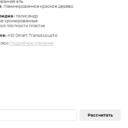
ванная ель
и:
Ламинированное красное дерево
риджа:
палисандр
ые хромированные
ой плотности пластик
ля:
K10 Smart TransAcoustic
ключ
Подробное описание