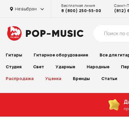
Бесплатная линия
Санкт-
на Проспекте Большевиков
на Бассейной
на Октябрьском поле
Основной склад Химки
на Бассейной
на Проспекте Большевиков
в г. Химки
на Проспекте Большевиков
на Бассейной
Не выбран
8 (800) 250-55-00
(812) 
в г. Химки
на Рубинштейна
на Октябрьском поле
на Проспекте Большевиков
Гитары
Гитарное оборудование
Все для гита
Студия
Свет
Ударные
Народные
Пер
Распродажа
Уценка
Бренды
Статьи