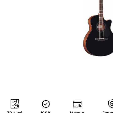
30 дней
100%
Можно
Гара