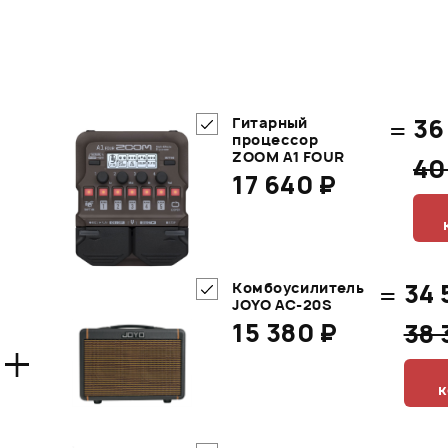
=
36
Гитарный
процессор
ZOOM A1 FOUR
40
17 640 ₽
=
34 
Комбоусилитель
JOYO AC-20S
15 380 ₽
38 
+
к