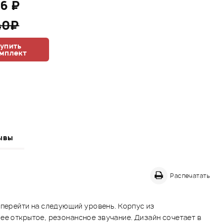
16 ₽
40₽
упить
мплект
ывы
Распечатать
перейти на следующий уровень. Корпус из
ее открытое, резонансное звучание. Дизайн сочетает в