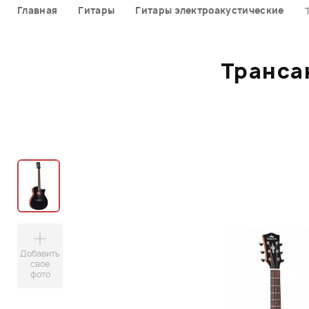
Главная
Гитары
Гитары электроакустические
Транса
Добавить
свое
фото