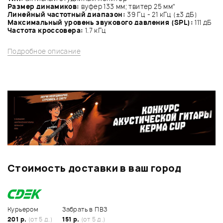
Размер динамиков:
вуфер 133 мм; твитер 25 мм"
Линейный частотный диапазон:
39 Гц - 21 кГц (±3 дБ)
Максимальный уровень звукового давления (SPL):
111 дБ
Частота кроссовера:
1.7 кГц
Подробное описание
Стоимость доставки в ваш город
Курьером
Забрать в ПВЗ
201 р.
(от 5 д.)
151 р.
(от 5 д.)