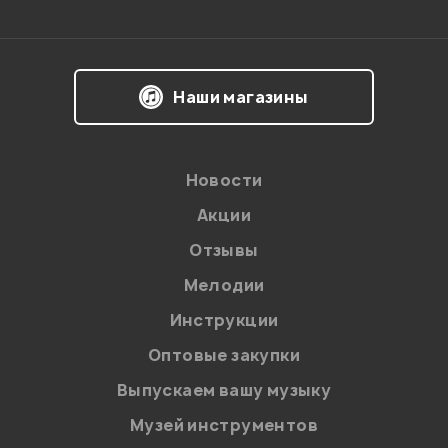
Впечатления о товаре:
Количество полос
Количество полос
Двухполосные
Двухполосные
Наши магазины
Назначение
Назначение
5 дюймов и менее
5 дюймов и менее
Новости
Фазоинвертор
Фазоинвертор
Акции
Фазоинвертор спереди
Фазоинвертор сзади
Отзывы
Мелодии
В корзину
Я даю
согласие
на обработку персональных данных в
Инструкции
соответствии с
Политикой в отношении обработки
персональных данных.
Оптовые закупки
Введите проверочное число:
Выпускаем вашу музыку
Музей инструментов