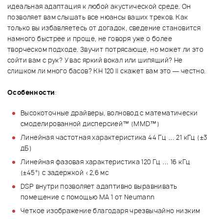
идеальная адаптация к любой акустической среде. Он
позволяет вам слышать все нюансы ваших треков. Как
только вы избавляетесь от догадок, сведение становится
намного быстрее и проще, не говоря уже о более
творческом подходе. Звучит потрясающе, но может ли это
сойти вам с рук? У вас яркий вокал или шипящий? Не
слишком ли много басов? KH 120 II скажет вам это — честно.
Особенности
:
Высокоточные драйверы, волновод с математически
смоделированной дисперсией™ (MMD™)
Линейная частотная характеристика 44 Гц … 21 кГц (±3
дБ)
Линейная фазовая характеристика 120 Гц … 16 кГц
(±45°) с задержкой <2,6 мс
DSP внутри позволяет адаптивно выравнивать
помещение с помощью MA 1 от Neumann
Четкое изображение благодаря чрезвычайно низким