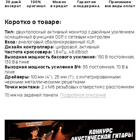
30 дней
100%
Можно
Гарантия
Принимаем
возврат
оригинал
в кредит
и поддержка
все виды оплат
Коротко о товаре:
Тип:
двухполосный активный монитор с двойным усилением,
оснащенный функцией DSP с сетевым контролем
Вход:
аналоговый сбалансированный XLR
Дизайн контроллера:
цифровой, активный
Частота кроссовера:
1.8 кГц, 48 dB/oct
Выходная мощность басового усиления:
150 В постоянная,
130 В в пике
Выходная мощность усиления ВЧ:
55 постоянная, 70 В в
пике
Драйверы:
100 мм (4"), 25 мм (1"), с интегрированными
черными металлическими решетками
Точки монтажа:
2 x M6 резьбовых отверстия с расстоянием
70 мм на заденей панели
Подробное описание