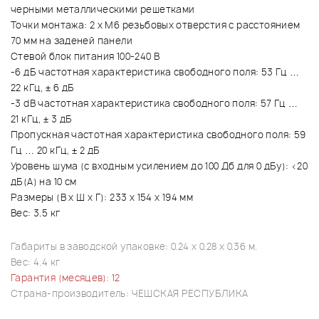
черными металлическими решетками
Точки монтажа: 2 x M6 резьбовых отверстия с расстоянием
70 мм на заденей панели
Стевой блок питания 100-240 В
-6 дБ частотная характеристика свободного поля: 53 Гц …
22 кГц, ± 6 дБ
-3 dB частотная характеристика свободного поля: 57 Гц …
21 кГц, ± 3 дБ
Пропускная частотная характеристика свободного поля: 59
Гц … 20 кГц, ± 2 дБ
Уровень шума (с входным усилением до 100 Дб для 0 дБу): <20
дБ(А) на 10 см
Размеры (В x Ш x Г): 233 x 154 x 194 мм
Вес: 3.5 кг
Габариты в заводской упаковке: 0.24 x 0.28 x 0.36 м.
Вес: 4.4 кг
Гарантия (месяцев): 12
Страна-производитель: ЧЕШСКАЯ РЕСПУБЛИКА