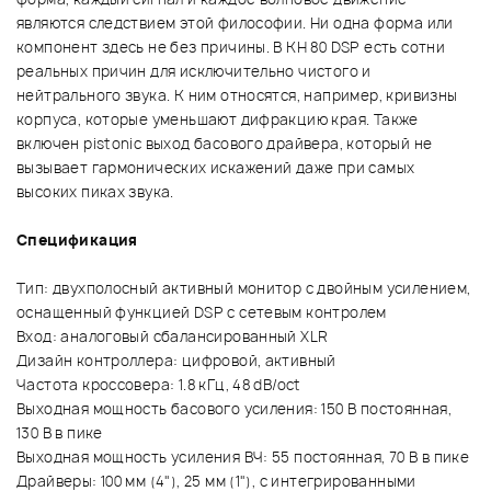
являются следствием этой философии. Ни одна форма или
компонент здесь не без причины. В KH 80 DSP есть сотни
реальных причин для исключительно чистого и
нейтрального звука. К ним относятся, например, кривизны
корпуса, которые уменьшают дифракцию края. Также
включен pistonic выход басового драйвера, который не
вызывает гармонических искажений даже при самых
высоких пиках звука.
Спецификация
Тип: двухполосный активный монитор с двойным усилением,
оснащенный функцией DSP с сетевым контролем
Вход: аналоговый сбалансированный XLR
Дизайн контроллера: цифровой, активный
Частота кроссовера: 1.8 кГц, 48 dB/oct
Выходная мощность басового усиления: 150 В постоянная,
130 В в пике
Выходная мощность усиления ВЧ: 55 постоянная, 70 В в пике
Драйверы: 100 мм (4"), 25 мм (1"), с интегрированными