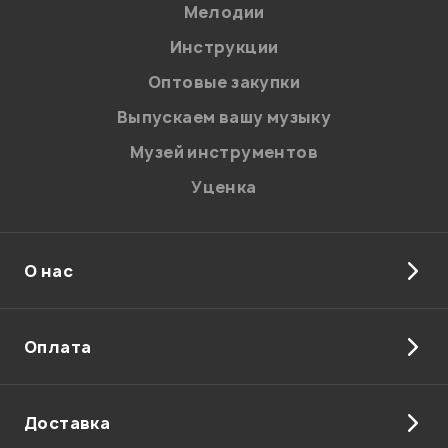
Мелодии
В корзину
Я даю
согласие
на обработку персональных данных в
Инструкции
соответствии с
Политикой в отношении обработки
персональных данных.
Оптовые закупки
Введите проверочное число:
Выпускаем вашу музыку
Музей инструментов
Уценка
О нас
Отправить
Оплата
Доставка