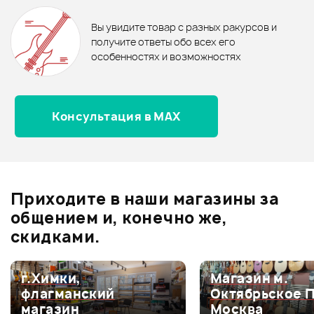
0
бонусов
.
В корзину
В корзину
Вы увидите товар с разных ракурсов и
0.0
получите ответы обо всех его
особенностях и возможностях
Консультация в MAX
Оценка
5
0
Оценка
4
0
Оценка
3
0
Оценка
2
0
Приходите в наши магазины за
Оценка
1
0
общением и, конечно же,
скидками.
г.Химки,
Магазин м.
Мой отзыв о товаре
флагманский
Октябрьское 
магазин
Москва