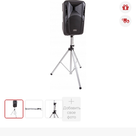
Добавить
свое
фото