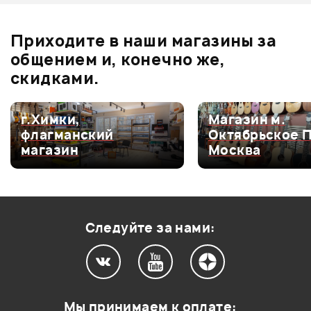
Оставьте отзыв и получите
+1000
0
бонусов
.
В корзину
В корзину
Приходите в наши магазины за
0.0
общением и, конечно же,
скидками.
Оценка
5
0
г.Химки,
Магазин м.
флагманский
Октябрьское 
Оценка
4
0
магазин
Москва
Оценка
3
0
Оценка
2
0
Оценка
1
0
Следуйте за нами:
Мой отзыв о товаре
Мы принимаем к оплате: