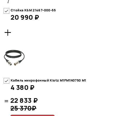
Стойка K&M 21467-000-55
20 990 ₽
+
Кабель микрофонный Klotz M1FM1N0750 M1
4 380 ₽
=
22 833 ₽
25 370₽