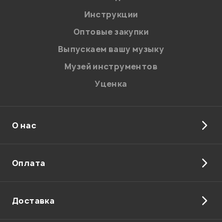
Я даю
согласие
на обработку персональных данных в
Инструкции
соответствии с
Политикой в отношении обработки
персональных данных.
Оптовые закупки
Введите проверочное число:
Выпускаем вашу музыку
Музей инструментов
Уценка
О нас
Отправить
Оплата
Доставка