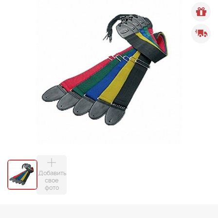
Добавить
свое
фото