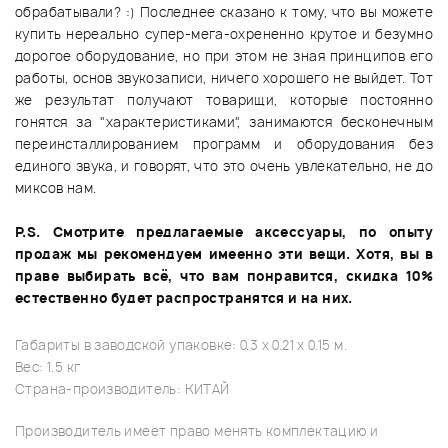
обрабатывали? :) Последнее сказано к тому, что вы можете
купить нереально супер-мега-охрененно крутое и безумно
дорогое оборудование, но при этом не зная принципов его
работы, основ звукозаписи, ничего хорошего не выйдет. Тот
же результат получают товарищи, которые постоянно
гонятся за "характеристиками", занимаются бесконечным
переинсталлированием программ и оборудования без
единого звука, и говорят, что это очень увлекательно, не до
миксов нам.
P.S. Cмотрите предлагаемые аксессуары, по опыту
продаж мы рекомендуем имеенно эти вещи. Хотя, вы в
праве выбирать всё, что вам понравится, скидка 10%
естественно будет распространятся и на них.
Габариты в заводской упаковке: 0.3 x 0.21 x 0.15 м.
Вес: 1.5 кг
Страна-производитель: КИТАЙ
Производитель имеет право менять комплектацию и