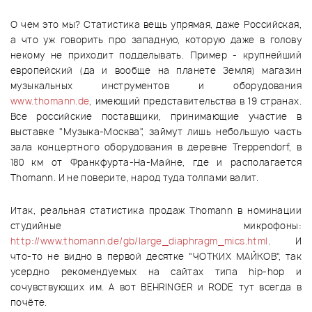
О чем это мы? Статистика вещь упрямая, даже Российская,
а что уж говорить про западную, которую даже в голову
некому не приходит подделывать. Пример - крупнейший
европейский (да и вообще на планете Земля) магазин
музыкальных инструментов и оборудования
www.thomann.de
, имеющий представительства в 19 странах.
Все российские поставщики, принимающие участие в
выставке "Музыка-Москва", займут лишь небольшую часть
зала концертного оборудования в деревне Treppendorf, в
180 км от Франкфурта-На-Майне, где и располагается
Thomann. И не поверите, народ туда толпами валит.
Итак, реальная статистика продаж Thomann в номинации
студийные микрофоны:
http://www.thomann.de/gb/large_diaphragm_mics.html
. И
что-то не видно в первой десятке "ЧОТКИХ МАЙКОВ", так
усердно рекомендуемых на сайтах типа hip-hop и
сочувствующих им. А вот BEHRINGER и RODE тут всегда в
почёте.