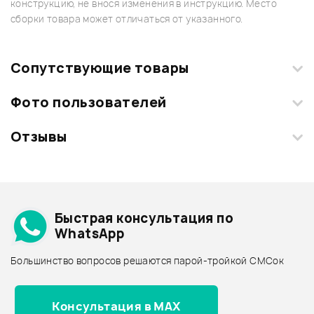
конструкцию, не внося изменения в инструкцию. Место
сборки товара может отличаться от указанного.
Сопутствующие товары
Фото пользователей
Отзывы
Загрузите свои фотографии купленного товара и получите
+1000 бонусов
.
Смарт-навигатор
Добавить свое фото
Подробнее о POP-MUSIC
Быстрая консультация по
Архив товаров - дешевле
WhatsApp
Архив товаров - дороже
Большинство вопросов решаются парой-тройкой СМСок
Все товары POP-MUSIC
Архив товаров - новинки
3 890 ₽
1 390 ₽
Консультация в MAX