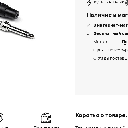
Купить в 1 клик
Наличие в маг
В интернет-маг
Бесплатный са
Москва
По
Санкт-Петербур
Склады поставщ
Коротко о товаре:
Тип:
разъём моно jack 6
нтия
Принимаем