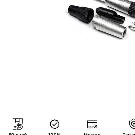
30 дней
100%
Можно
Гара