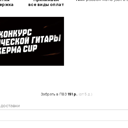
держка
все виды оплат
Забрать в ПВЗ
151 р.
(от 5 д.)
 доставки