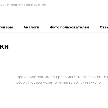
чки и наложенного платежа
товары
Аналоги
Фото пользователей
Отз
ики
Производитель имеет право менять комплектацию и
сборки товара может отличаться от указанного.