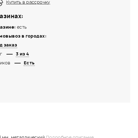
Купить в рассрочку
азинах:
азине:
есть
мовывоз в городах:
д заказ
г
3 из 4
иков
Есть
.3 мм, металлический
Подробное описание