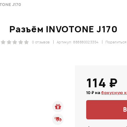
TONE J170
Разъём INVOTONE J170
0 отзывов
Артикул: 888880023354
Поделиться
114 ₽
10 ₽ на
бонусную к
В