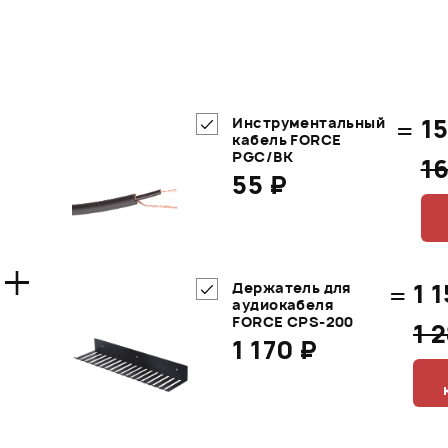
=
15
Инструментальный
кабель FORCE
PGC/BK
1
55 ₽
+
=
1 
Держатель для
аудиокабеля
FORCE CPS-200
1 
1 170 ₽