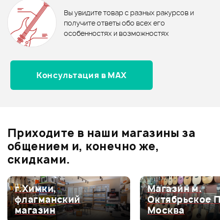
бонусов
.
В корзину
В корзину
Вы увидите товар с разных ракурсов и
0.0
получите ответы обо всех его
особенностях и возможностях
Консультация в MAX
Оценка
5
0
Оценка
4
0
Оценка
3
0
Оценка
2
0
Приходите в наши магазины за
Оценка
1
0
общением и, конечно же,
скидками.
г.Химки,
Магазин м.
Мой отзыв о товаре
флагманский
Октябрьское 
магазин
Москва