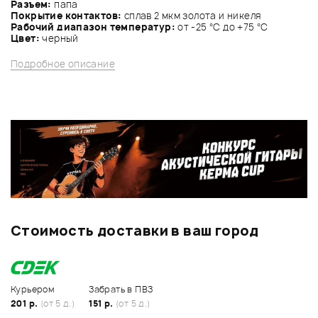
Разъем:
папа
Покрытие контактов:
сплав 2 мкм золота и никеля
Рабочий диапазон температур:
от -25 °C до +75 °C
Цвет:
черный
Подробное описание
Стоимость доставки в ваш город
Курьером
Забрать в ПВЗ
201 р.
(от 5 д.)
151 р.
(от 5 д.)