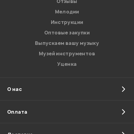
Отзывы
Мелодии
Я даю
согласие
на обработку персональных данных в
Инструкции
соответствии с
Политикой в отношении обработки
персональных данных.
Оптовые закупки
Введите проверочное число:
Выпускаем вашу музыку
Музей инструментов
Уценка
О нас
Отправить
Оплата