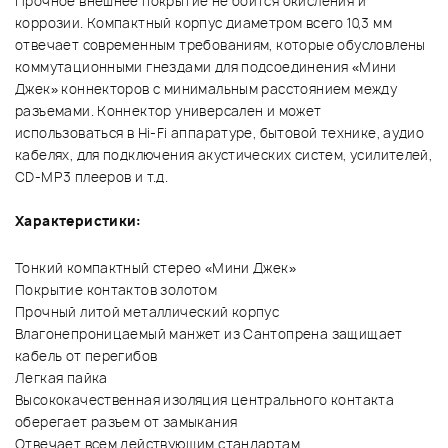
Прочное внешнее покрытие не боится окисления и
коррозии. Компактный корпус диаметром всего 10,3 мм
отвечает современным требованиям, которые обусловлены
коммутационными гнездами для подсоединения «Мини
Джек» коннекторов с минимальным расстоянием между
разъемами. Коннектор универсален и может
использоваться в Hi-Fi аппаратуре, бытовой технике, аудио
кабелях, для подключения акустических систем, усилителей,
CD-МР3 плееров и т.д.
Характеристики:
Тонкий компактный стерео «Мини Джек»
Покрытие контактов золотом
Прочный литой металлический корпус
Влагонепроницаемый манжет из Сантопрена защищает
кабель от перегибов
Легкая пайка
Высококачественная изоляция центрального контакта
оберегает разъем от замыкания
Отвечает всем действующим стандартам