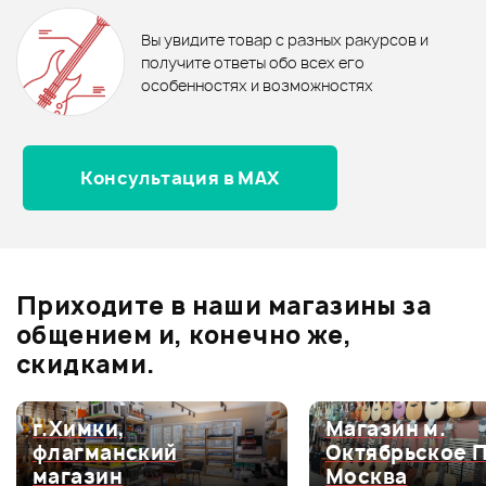
0
бонусов
.
В корзину
В корзину
Вы увидите товар с разных ракурсов и
0.0
получите ответы обо всех его
особенностях и возможностях
Консультация в MAX
Оценка
5
0
Оценка
4
0
Оценка
3
0
Оценка
2
0
Приходите в наши магазины за
Оценка
1
0
общением и, конечно же,
скидками.
г.Химки,
Магазин м.
Мой отзыв о товаре
флагманский
Октябрьское 
магазин
Москва