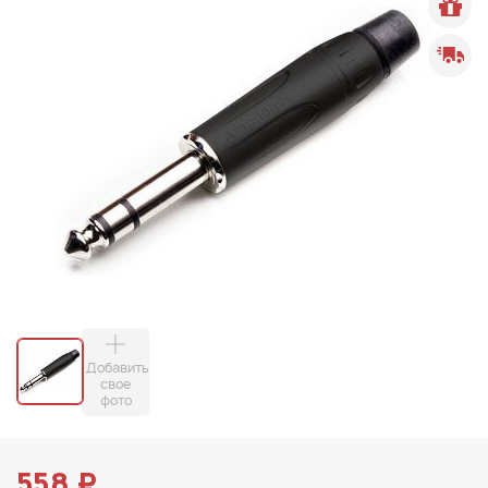
Добавить
свое
фото
558 ₽