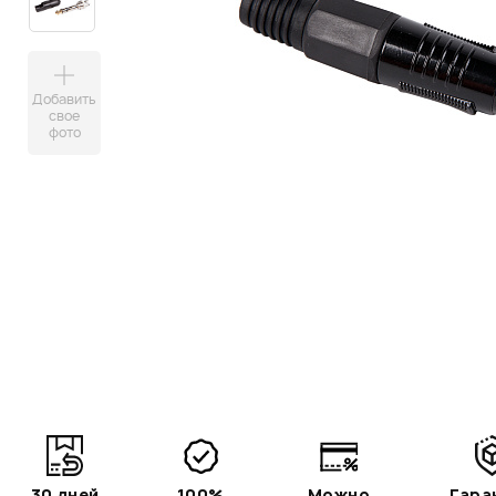
Добавить
свое
фото
30 дней
100%
Можно
Гара