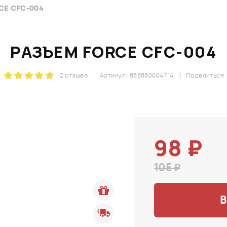
CE CFC-004
РАЗЪЕМ FORCE CFC-004
2 отзыва
Артикул: 888880004714
Поделиться
98 ₽
105 ₽
В