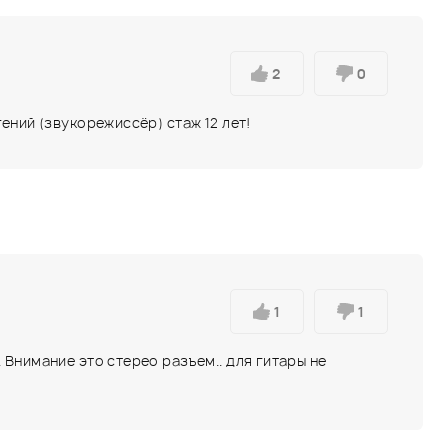
2
0
ний (звукорежиссёр) стаж 12 лет!
1
1
Внимание это стерео разъем.. для гитары не