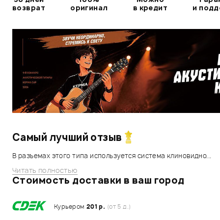
возврат
оригинал
в кредит
и под
Самый лучший отзыв
В разъемах этого типа используется система клиновидно...
Читать полностью
Стоимость доставки в ваш город
Курьером
201 р.
(от 5 д.)