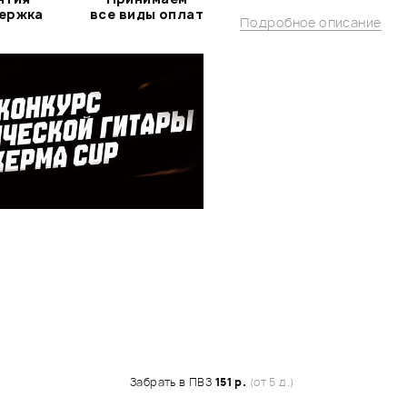
держка
все виды оплат
Подробное описание
Забрать в ПВЗ
151 р.
(от 5 д.)