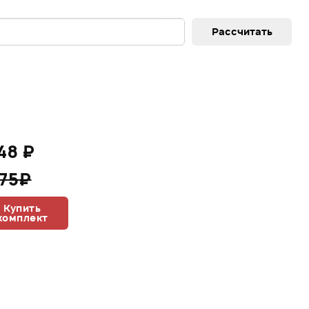
148 ₽
275₽
Купить
комплект