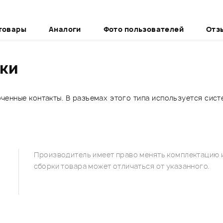
товары
Аналоги
Фото пользователей
Отз
ики
оченные контакты. В разъемах этого типа используется си
Производитель имеет право менять комплектацию и
сборки товара может отличаться от указанного.