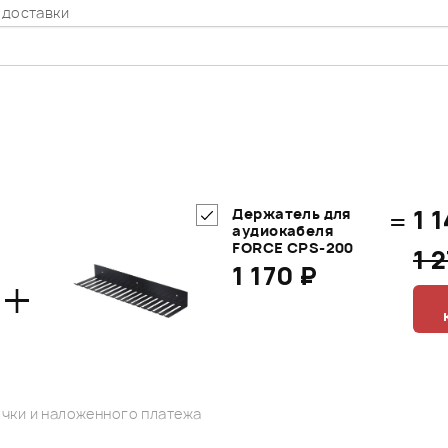
 доставки
=
1 
Держатель для
аудиокабеля
FORCE CPS-200
1 
1 170 ₽
+
чки и наложенного платежа