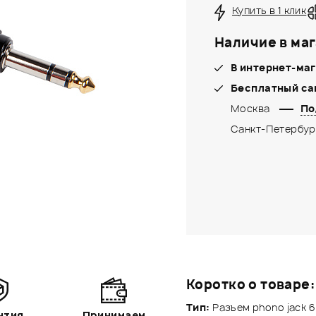
Купить в 1 клик
Наличие в маг
В интернет-маг
Бесплатный са
Москва
По
Санкт-Петербур
Коротко о товаре:
Тип:
Разъем phono jack 6
нтия
Принимаем