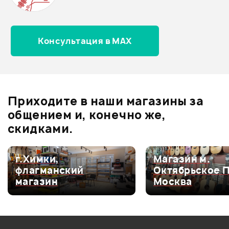
0.0
Консультация в MAX
Оценка
5
0
Оценка
4
0
Оценка
3
0
Оценка
2
0
Приходите в наши магазины за
Оценка
1
0
общением и, конечно же,
скидками.
г.Химки,
Магазин м.
Мой отзыв о товаре
флагманский
Октябрьское 
магазин
Москва
Ваша оценка:
Впечатления о товаре: