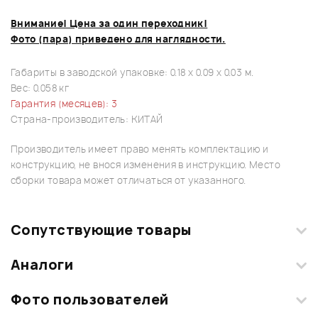
Внимание! Цена за один переходник!
Фото (пара) приведено для наглядности.
Габариты в заводской упаковке: 0.18 x 0.09 x 0.03 м.
Вес: 0.058 кг
Гарантия (месяцев): 3
Страна-производитель: КИТАЙ
Производитель имеет право менять комплектацию и
конструкцию, не внося изменения в инструкцию. Место
сборки товара может отличаться от указанного.
Сопутствующие товары
Аналоги
Текущий товар
1
из
3
Фото пользователей