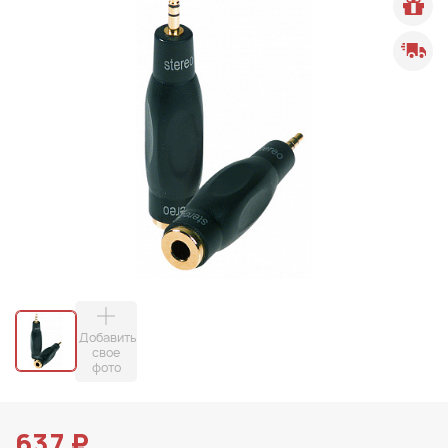
Добавить
свое
фото
637 ₽