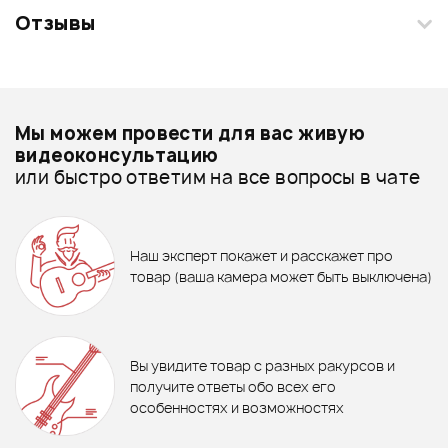
Отзывы
Загрузите свои фотографии купленного товара и получите
+1000 бонусов
.
Смарт-навигатор
Добавить свое фото
Подробнее о DIE HARD
Мы можем провести для вас живую
Переходники - дешевле
видеоконсультацию
или быстро ответим на все вопросы в чате
Переходники - дороже
7%
637 ₽
1 170 ₽
Все товары DIE HARD
685 ₽
Аудио кабель STAGG
SAC3PSJS DL
ПЕРЕХОДНИК DIE HARD
Держатель для аудиокабеля
Переходники - новинки
DHPA120
Наш эксперт покажет и расскажет про
FORCE CPS-200
товар (ваша камера может быть выключена)
692 ₽
Ожидается
В корзину
Переходник PROEL AT310
Отзывы
Оставьте отзыв и получите
+1000
0
бонусов
.
Вы увидите товар с разных ракурсов и
0.0
получите ответы обо всех его
особенностях и возможностях
Рейтинг
Рейтинг