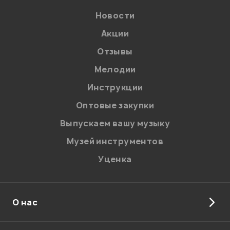
Новости
Акции
Отзывы
Мелодии
Я даю
согласие
на обработку персональных данных в
Инструкции
соответствии с
Политикой в отношении обработки
персональных данных.
Оптовые закупки
Введите проверочное число:
Выпускаем вашу музыку
Музей инструментов
Уценка
О нас
Отправить