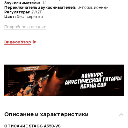
Звукосниматели:
Н/Н
Переключатель звукоснимателей:
3-позиционный
Регуляторы:
2V/2Т
Цвет:
бёст скрипки
Подробное описание
Видеообзор
Описание и характеристики
ОПИСАНИЕ STAGG A350-VS