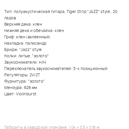
Тип: полуакустическая гитара, Tiger Strip "JAZZ" style , 20
ладов
Верхняя дека: клен
Нижняя дека и обечайка: клен
Гриф: клен (вклеенный)
Накладка: палисандр
Бридж: "Jazz" style
Колки: литые, "золото"
Звукосниматели: H/H
Переключатель звукоснимателей: 3-х позиционный
Регуляторы: 2V/2T
Фурнитура: "золото"
Мензура: 628 мм
Цвет: Violinburst
Габариты в заводской упаковке: 1.04 x 0.5 x 0.16 м.