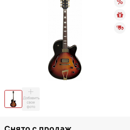
Добавить
свое
фото
Снято с продаж