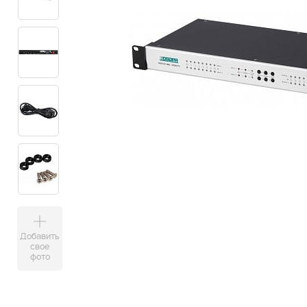
Добавить
свое
фото