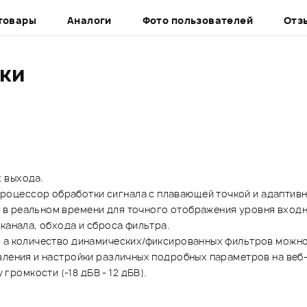
товары
Аналоги
Фото пользователей
Отз
ики
 выхода.
цессор обработки сигнала с плавающей точкой и адаптивна
в реальном времени для точного отображения уровня входн
канала, обхода и сброса фильтра.
, а количество динамических/фиксированных фильтров можно
вления и настройки различных подробных параметров на веб
омкости (-18 дБВ - 12 дБВ).