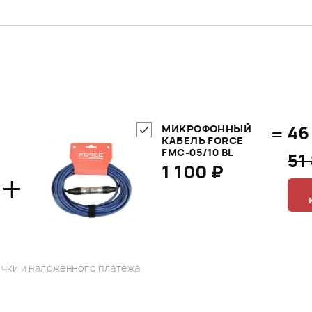
=
46
МИКРОФОННЫЙ
КАБЕЛЬ FORCE
FMC-05/10 BL
51
1 100 ₽
+
чки и наложенного платежа