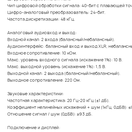
Чип цифровой обработки сигнала: 40-бит с плавающей то
Цифро-аналоговый преобразователь: 24-бит.
Частота дискретизации: 48 кГц.
Аналоговый аудиовход и выход:
Входной канал: 2 входа (балансный/небалансный).
Аудиоинтерфейс: балансный вход и выход XLR, небалансны
Входное сопротивление: 10 кОм.
Макс. уровень входного сигнала (искажение 1%): 10 В.
Макс. выходной уровень (искажение 1%): 1,5 В.
Выходной канал: 2 выхода (балансный/небалансный).
Выходное сопротивление: 220 Ом.
Звуковые характеристики:
Частотная характеристика: 20 Гц-20 кГц (±1 дБ).
Коэффициент нелинейных искажений + шум (1кГц, 0дБВ): ≤0
Отношение сигнал / шум (0дБВ): ≥93 дБ.
Подключение и дисплей: