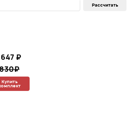
 647 ₽
 830₽
Купить
комплект