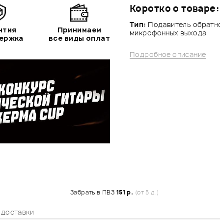
Коротко о товаре:
Тип:
Подавитель обратно
нтия
Принимаем
микрофонных выхода
держка
все виды оплат
Подробное описание
Забрать в ПВЗ
151 р.
(от 5 д.)
 доставки