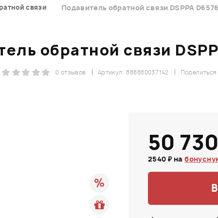
ратной связи
Подавитель обратной связи DSPPA D657
тель обратной связи DSPP
0 отзывов
Артикул: 888880037142
Поделиться
50 730
2540 ₽ на
бонусну
В