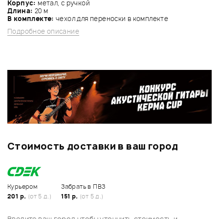
Корпус:
метал, с ручкой
Длина:
20 м
В комплекте:
чехол для переноски в комплекте
Подробное описание
Стоимость доставки в ваш город
Курьером
Забрать в ПВЗ
201 р.
(от 5 д.)
151 р.
(от 5 д.)
Введите ваш город чтобы уточнить стоимость и