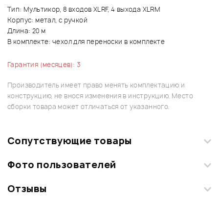
Тип: Мультикор, 8 входов XLRF, 4 выхода XLRM
Корпус: метал, с ручкой
Длина: 20 м
В комплекте: чехол для переноски в комплекте
Гарантия (месяцев): 3
Производитель имеет право менять комплектацию и
конструкцию, не внося изменения в инструкцию. Место
сборки товара может отличаться от указанного.
Сопутствующие товары
Фото пользователей
Отзывы
Загрузите свои фотографии купленного товара и получите
+1000 бонусов
.
Смарт-навигатор