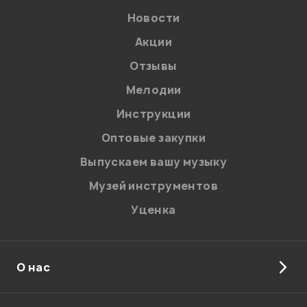
Новости
Акции
Отзывы
Мелодии
Я даю
согласие
на обработку персональных данных в
Инструкции
соответствии с
Политикой в отношении обработки
персональных данных.
Оптовые закупки
Введите проверочное число:
Выпускаем вашу музыку
Музей инструментов
Уценка
О нас
Отправить