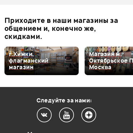
Оценка
3
0
Оценка
2
0
Приходите в наши магазины за
Оценка
1
0
общением и, конечно же,
скидками.
г.Химки,
Магазин м.
Мой отзыв о товаре
флагманский
Октябрьское 
магазин
Москва
Ваша оценка:
Впечатления о товаре:
Следуйте за нами: