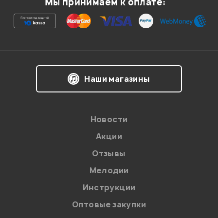
Мы принимаем к оплате:
Я даю
согласие
на обработку персональных данных в
Наши магазины
соответствии с
Политикой в отношении обработки
персональных данных.
Введите проверочное число:
Новости
Акции
Отзывы
Мелодии
Инструкции
Отправить
Оптовые закупки