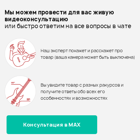
Добавить свое фото
Подробнее о SHNOOR
Мы можем провести для вас живую
Шнуры аудио - дешевле
видеоконсультацию
или быстро ответим на все вопросы в чате
Шнуры аудио - дороже
310 ₽
Все товары SHNOOR
ПЕРЕХОДНИК FORCE CFA-008
Липучки для проводов
Шнуры аудио - новинки
Наш эксперт покажет и расскажет про
Rockboard CABLE TIES 300 B
1 530 ₽
1 490 ₽
товар (ваша камера может быть выключена)
Ожидается
Аудиокабель STAGG NAC6PSR
Аудиокабель INVOTONE
ACM1010S BK
В корзину
Отзывы
Оставьте отзыв и получите
+1000
0
бонусов
.
В корзину
В корзину
Вы увидите товар с разных ракурсов и
0.0
получите ответы обо всех его
особенностях и возможностях
Консультация в MAX
Оценка
5
0
Оценка
4
0