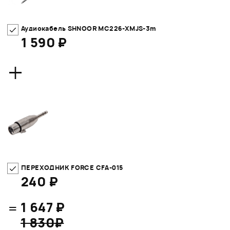
Аудиокабель SHNOOR MC226-XMJS-3m
1 590 ₽
+
ПЕРЕХОДНИК FORCE CFA-015
240 ₽
=
1 647 ₽
1 830₽