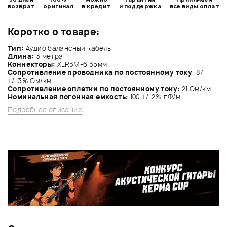
возврат
оригинал
в кредит
и поддержка
все виды оплат
Коротко о товаре:
Тип:
Аудио балансный кабель
Длина:
3 метра
Коннекторы:
XLR3M-6.35мм
Сопротивление проводника по постоянному току
: 87
+/-3% Ом/км
Сопротивление оплетки по постоянному току:
21 Ом/км
Номинальная погонная емкость:
100 +/-2% пФ/м
Подробное описание