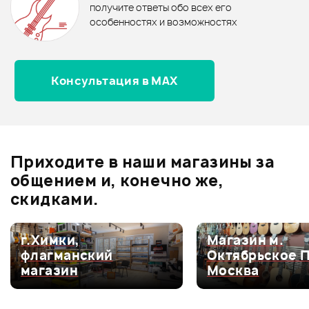
0.0
получите ответы обо всех его
особенностях и возможностях
Консультация в MAX
Оценка
5
0
Оценка
4
0
Оценка
3
0
Оценка
2
0
Приходите в наши магазины за
Оценка
1
0
общением и, конечно же,
скидками.
г.Химки,
Магазин м.
Мой отзыв о товаре
флагманский
Октябрьское 
магазин
Москва
Ваша оценка: