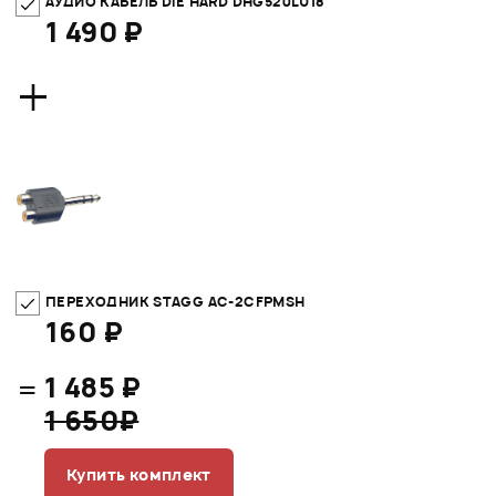
АУДИО КАБЕЛЬ DIE HARD DHG520LU18
1 490 ₽
+
ПЕРЕХОДНИК STAGG AC-2CFPMSH
160 ₽
=
1 485 ₽
1 650₽
Купить комплект