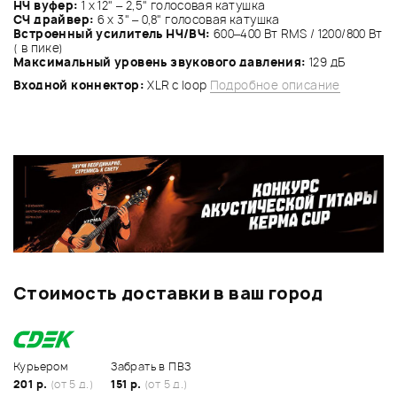
НЧ вуфер:
1 x 12" – 2,5" голосовая катушка
СЧ драйвер:
6 x 3" – 0,8" голосовая катушка
Встроенный усилитель НЧ/ВЧ:
600–400 Вт RMS /
1200/800 Вт
(
в пике)
Максимальный уровень звукового давления:
129 дБ
Входной коннектор:
XLR с loop
Подробное описание
Стоимость доставки в ваш город
Курьером
Забрать в ПВЗ
201 р.
(от 5 д.)
151 р.
(от 5 д.)