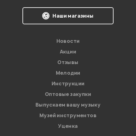
Наши магазины
Новости
Акции
Отзывы
Мелодии
Я даю
согласие
на обработку персональных данных в
Инструкции
соответствии с
Политикой в отношении обработки
персональных данных.
Оптовые закупки
Введите проверочное число:
Выпускаем вашу музыку
Музей инструментов
Уценка