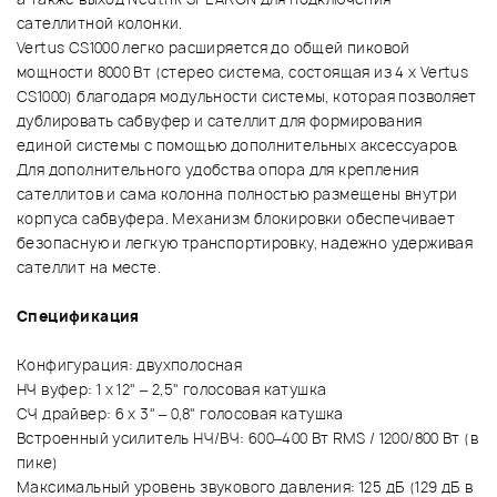
сателлитной колонки.
Vertus CS1000 легко расширяется до общей пиковой
мощности 8000 Вт (стерео система, состоящая из 4 x Vertus
CS1000) благодаря модульности системы, которая позволяет
дублировать сабвуфер и сателлит для формирования
единой системы с помощью дополнительных аксессуаров.
Для дополнительного удобства опора для крепления
сателлитов и сама колонна полностью размещены внутри
корпуса сабвуфера. Механизм блокировки обеспечивает
безопасную и легкую транспортировку, надежно удерживая
сателлит на месте.
Спецификация
Конфигурация: двухполосная
НЧ вуфер: 1 x 12" – 2,5" голосовая катушка
СЧ драйвер: 6 x 3" – 0,8" голосовая катушка
Встроенный усилитель НЧ/ВЧ: 600–400 Вт RMS /
1200/800 Вт (в
пике)
Максимальный уровень звукового давления: 125 дБ (129 дБ в