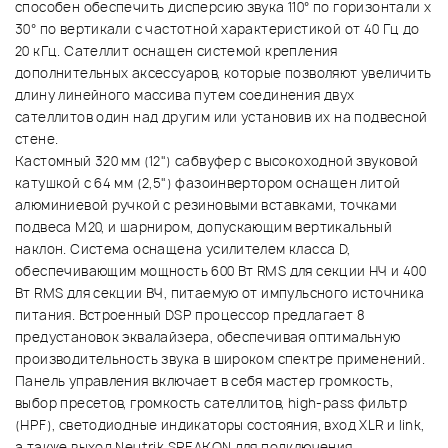
способен обеспечить дисперсию звука 110° по горизонтали x
30° по вертикали с частотной характеристикой от 40 Гц до
20 кГц. Сателлит оснащен системой крепления
дополнительных аксессуаров, которые позволяют увеличить
длину линейного массива путем соединения двух
сателлитов один над другим или установив их на подвесной
стене.
Кастомный 320 мм (12") сабвуфер с высокоходной звуковой
катушкой с 64 мм (2,5") фазоинвертором оснащен литой
алюминиевой ручкой с резиновыми вставками, точками
подвеса M20, и шарниром, допускающим вертикальный
наклон. Система оснащена усилителем класса D,
обеспечивающим мощность 600 Вт RMS для секции НЧ и 400
Вт RMS для секции ВЧ, питаемую от импульсного источника
питания. Встроенный DSP процессор предлагает 8
предустановок эквалайзера, обеспечивая оптимальную
производительность звука в широком спектре применений.
Панель управления включает в себя мастер громкость,
выбор пресетов, громкость сателлитов, high-pass фильтр
(HPF), светодиодные индикаторы состояния, вход XLR и link,
а также выход Neutrik SPEAKON для подключения