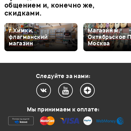
общением и, конечно же,
скидками.
г.Химки,
Магазин м.
Мой отзыв о товаре
флагманский
Октябрьское 
магазин
Москва
Ваша оценка:
Впечатления о товаре:
Следуйте за нами:
Мы принимаем к оплате: