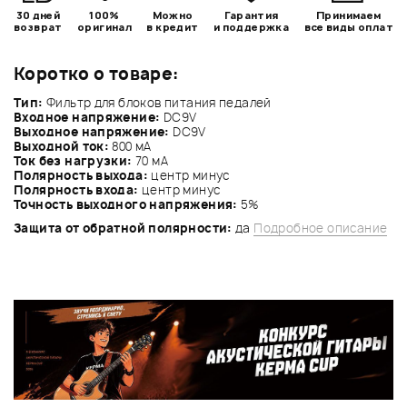
30 дней
100%
Можно
Гарантия
Принимаем
возврат
оригинал
в кредит
и поддержка
все виды оплат
Коротко о товаре:
Тип:
Фильтр для блоков питания педалей
Входное напряжение:
DC9V
Выходное напряжение:
DC9V
Выходной ток:
800 мА
Ток без нагрузки:
70 мА
Полярность выхода:
центр минус
Полярность входа:
центр минус
Точность выходного напряжения:
5%
Защита от обратной полярности:
да
Подробное описание