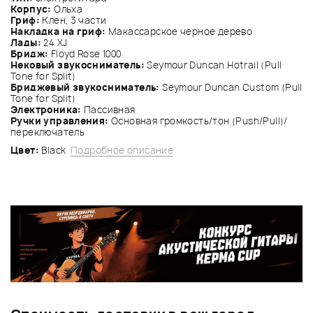
Корпус:
Ольха
Гриф:
Клен, 3 части
Накладка на гриф:
Макассарское черное дерево
Лады:
24 XJ
Бридж:
Floyd Rose 1000
Нековый звукосниматель:
Seymour Duncan Hotrail (Pull
Tone for Split)
Бриджевый звукосниматель:
Seymour Duncan Custom (Pull
Tone for Split)
Электроника:
Пассивная
Ручки управления:
Основная громкость/тон (Push/Pull)/
переключатель
Цвет:
Black
Подробное описание