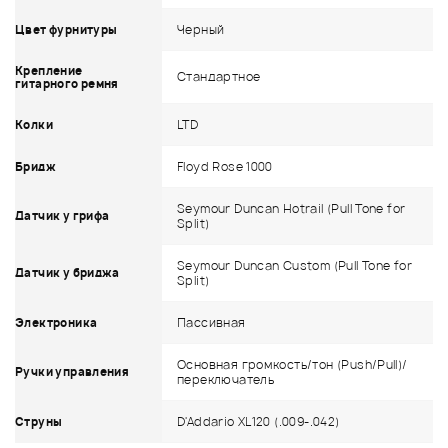
Черный
Цвет фурнитуры
Крепление
Стандартное
гитарного ремня
LTD
Колки
Floyd Rose 1000
Бридж
Seymour Duncan Hotrail (Pull Tone for
Датчик у грифа
Split)
Seymour Duncan Custom (Pull Tone for
Датчик у бриджа
Split)
Пассивная
Электроника
Основная громкость/тон (Push/Pull)/
Ручки управления
переключатель
D'Addario XL120 (.009-.042)
Струны