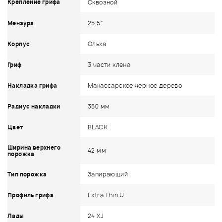
Крепление грифа
Сквозной
25,5"
Мензура
Ольха
Корпус
3 части клена
Гриф
Макассарское черное дерево
Накладка грифа
350 мм
Радиус накладки
BLACK
Цвет
Ширина верхнего
42 мм
порожка
Запирающий
Тип порожка
Extra Thin U
Профиль грифа
24 XJ
Лады