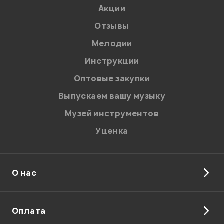
Акции
Отзывы
Мелодии
Я даю
согласие
на обработку персональных данных в
Инструкции
соответствии с
Политикой в отношении обработки
персональных данных.
Оптовые закупки
Введите проверочное число:
Выпускаем вашу музыку
Музей инструментов
Уценка
О нас
Отправить
Оплата