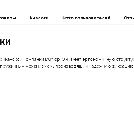
товары
Аналоги
Фото пользователей
Отз
ики
американской компании Dunlop. Он имеет эргономичную структ
н пружинным механизмом, производящий надежную фиксацию 