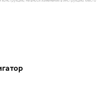
 конструкцию, не внося изменения в инструкцию. Место
игатор