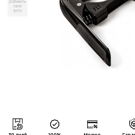
Добавить
свое
фото
30 дней
100%
Можно
Гара