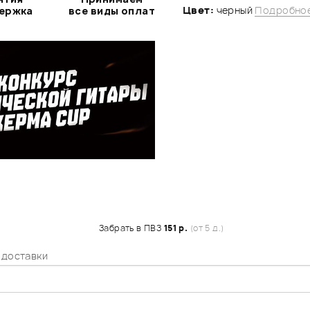
Цвет:
черный
Подробное
держка
все виды оплат
Забрать в ПВЗ
151 р.
(от 5 д.)
 доставки