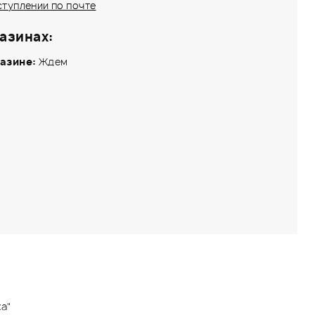
ступлении по почте
азинах:
азине:
Ждем
а"