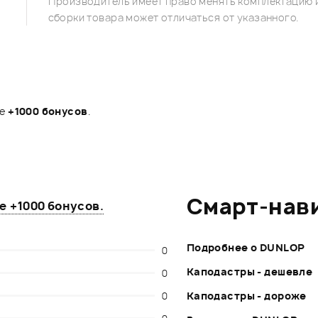
Производитель имеет право менять комплектацию и
сборки товара может отличаться от указанного.
те
+1000 бонусов
.
Смарт-нав
те
+1000 бонусов
.
Подробнее о DUNLOP
0
Каподастры - дешевле
0
0
Каподастры - дороже