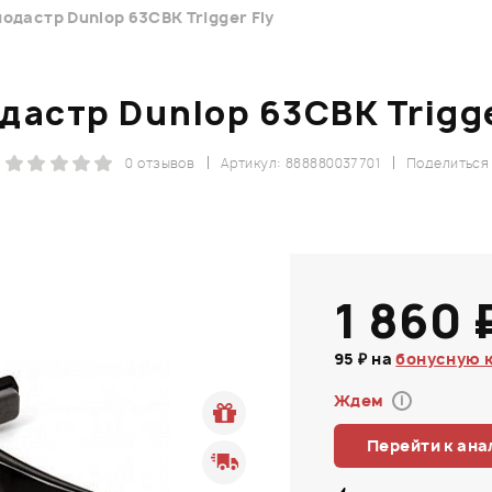
одастр Dunlop 63CBK Trigger Fly
дастр Dunlop 63CBK Trigge
0 отзывов
Артикул: 888880037701
Поделиться
1 860 
95 ₽ на
бонусную 
Ждем
i
Перейти к ана