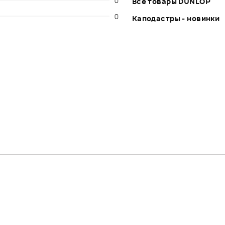
0
Все товары DUNLOP
0
Каподастры - новинки