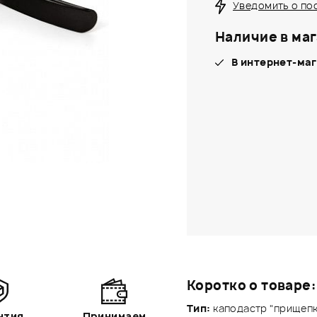
Уведомить о по
Наличие в маг
В интернет-маг
Коротко о товаре:
Тип:
каподастр "прищепк
нтия
Принимаем