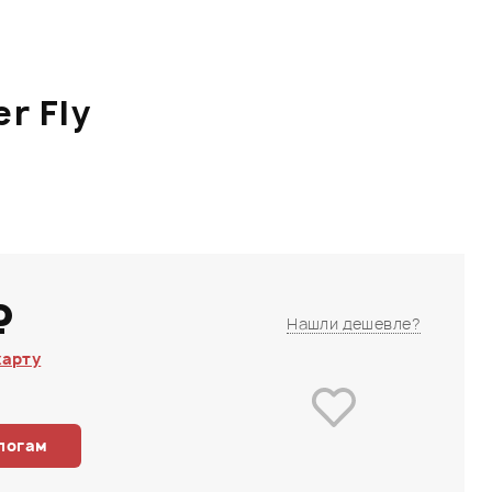
r Fly
₽
Нашли дешевле?
карту
логам