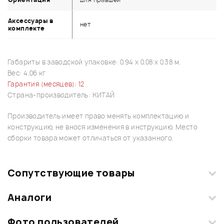
Аксессуары в
нет
комплекте
Габариты в заводской упаковке: 0.94 x 0.08 x 0.38 м.
Вес: 4.06 кг
Гарантия (месяцев): 12
Страна-производитель: КИТАЙ
Производитель имеет право менять комплектацию и
конструкцию, не внося изменения в инструкцию. Место
сборки товара может отличаться от указанного.
Сопутствующие товары
Аналоги
Текущий товар
1
из
10
Фото пользователей