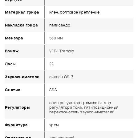
Материал грифа
клен, болтовое крепление
Накладка грифа
палисандр
Мензура
580 мм
Бридж
VFT-1 Tremolo
Лады
22
Звукосниматели
синглы OS-3
Снятие
SSS
один регулятор громкости, два
Регуляторы
регулятора тона, пятипозиционный
переключатель звукоснимателей
Фурнитура
хром
Ориентация
для правшей