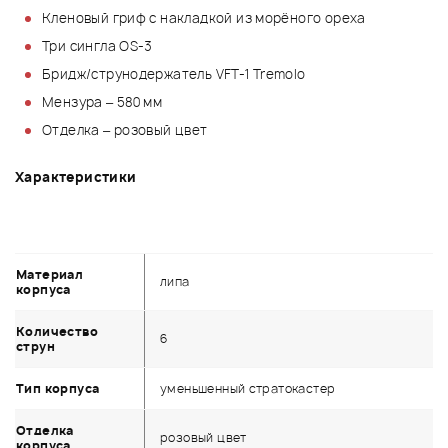
Кленовый гриф с накладкой из морёного ореха
Три сингла OS-3
Бридж/струнодержатель VFT-1 Tremolo
Мензура – 580 мм
Отделка – розовый цвет
Характеристики
Материал
липа
корпуса
Количество
6
струн
Тип корпуса
уменьшенный стратокастер
Отделка
розовый цвет
корпуса