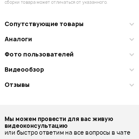
сборки товара может отличаться от указанного.
Сопутствующие товары
Аналоги
Текущий товар
1
из
10
Фото пользователей
Видеообзор
Загрузите свои фотографии купленного товара и получите
+1000 бонусов
.
Отзывы
Добавить свое фото
Смарт-навигатор
Подробнее о ASHTONE
Мы можем провести для вас живую
14 495 ₽
Электрогитары - дешевле
видеоконсультацию
1 020 ₽
ЭЛЕКТРОГИТАРА ASHTONE ST-
ТРЕНАЖЕР GRIPMASTER
или быстро ответим на все вопросы в чате
Электрогитары - дороже
100 BLS
PROHANDS PM-15001
ГИТАРНАЯ СТОЙКА GUITTO