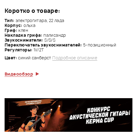
Коротко о товаре:
Тип:
электрогитара, 22 лада
Корпус:
ольха
Гриф:
клен
Накладка грифа:
палисандр
Звукосниматели:
S/S/S
Переключатель звукоснимателей:
5-позиционный
Регуляторы:
1V/2Т
Цвет:
синий санберст
Подробное описание
Видеообзор