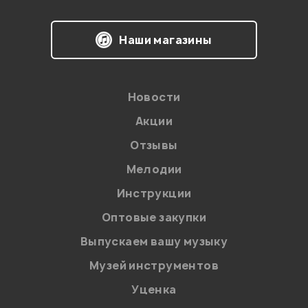
В корзину
Почти как настоящий.. на сцене будете играть и все
подумают что фендер;)
Наши магазины
Мангушев Дмитрий
24.03.2010
Новости
Акции
Отзывы
Мой отзыв о товаре
Мелодии
Ваша оценка:
Инструкции
Оптовые закупки
Впечатления о товаре:
Выпускаем вашу музыку
Музей инструментов
Уценка