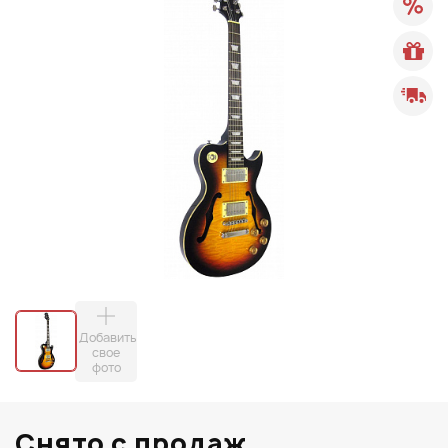
Добавить
свое
фото
Снято с продаж