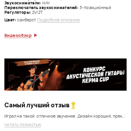
Звукосниматели:
Н/Н
Переключатель звукоснимателей:
3-позиционный
Регуляторы:
2V/2Т
Цвет:
санберст
Подробное описание
Видеообзор
Самый лучший отзыв
Играл на такой. отличное звучание. Дизайн хороший, прек...
Читать полностью