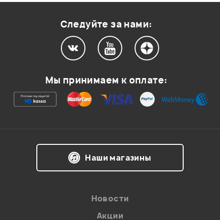
МИКРОФОН SHURE
Оценка
1
0
SM57
Следуйте за нами:
0
0
Мы принимаем к оплате:
хороша гитарка...
Прорехин Дмитрий
04.11.2010
Наши магазины
0
0
согласен гитара действительно хорошая
и качественная.
Новости
Акции