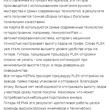
Изготовленные из лучших материалов, эти гитары
производятся с использованием сочетания ручного
мастерства и самых современных технологий, в результате
чего получается точная сборка гитары с богатыми
тональными качествами.
На Kepma B1 используются самые современные технологии
гитаростроения. Например, технология Plek —
автоматизированная система, которая с машинной
точностью настраивает высоту ладов на грифе. Слово PLEK
уже стало синонимом высшего уровня удобства игры на
гитаре. Гитары, прошедшие процедуру PLEK-отсройки
сложно не узнать - они идеально интонируют при
минимальной высоте струн, а лады доведены до
совершенства.
Все гитары KEPMA проходят процедуру PLEK-отстройки на
заводе, прямо перед упаковкой и отправкой. Благодаря
этому, больше нет необходимости отстраивать высоту ладов
у мастера сразу после покупки. Максимум, что может
потребоваться небольшая подстройка анкера.
Гитары KEPMA это результат кропотливой работы целой
команды высококлассных инженеров и технических