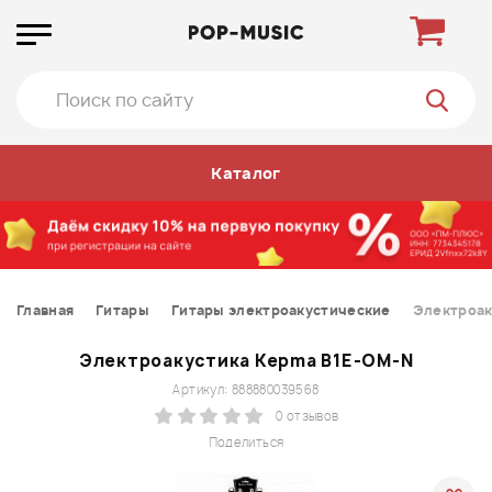
Каталог
Главная
Гитары
Гитары электроакустические
Электроак
Электроакустика Kepma B1E-OM-N
Артикул: 888880039568
0 отзывов
Поделиться