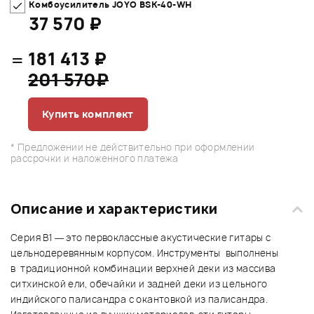
Комбоусилитель JOYO BSK-40-WH
37 570 ₽
=
181 413 ₽
201 570₽
Купить комплект
* Предложении не действительно при оформлении
рассрочки и наложенного платежа
Описание и характеристики
Серия B1 — это первоклассные акустические гитары с
цельнодеревянным корпусом. Инструменты выполнены
в традиционной комбинации верхней деки из массива
ситхинской ели, обечайки и задней деки из цельного
индийского палисандра с окантовкой из палисандра.