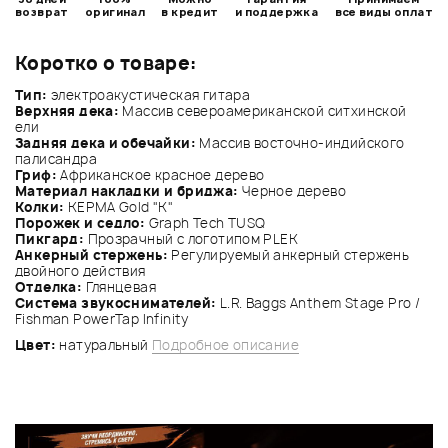
возврат
оригинал
в кредит
и поддержка
все виды оплат
Коротко о товаре:
Тип:
электроакустическая гитара
Верхняя дека:
Массив североамериканской ситхинской
ели
Задняя дека и обечайки:
Массив восточно-индийского
палисандра
Гриф:
Африканское красное дерево
Материал накладки и бриджа:
Черное дерево
Колки:
KEPMA Gold "K"
Порожек и седло:
Graph Tech TUSQ
Пикгард:
Прозрачный с логотипом PLEK
Анкерный стержень:
Регулируемый анкерный стержень
двойного действия
Отделка:
Глянцевая
Система звукоснимателей:
L.R. Baggs Anthem Stage Pro /
Fishman PowerTap Infinity
Цвет:
натуральный
Подробное описание