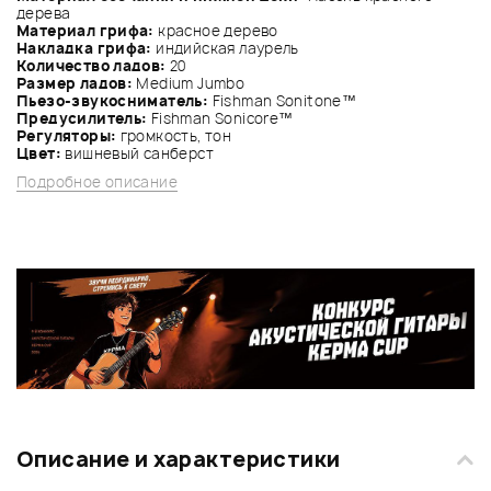
дерева
Материал грифа:
красное дерево
Накладка грифа:
индийская лаурель
Количество ладов:
20
Размер ладов:
Medium Jumbo
Пьезо-звукосниматель:
Fishman Sonitone™
Предусилитель:
Fishman Sonicore™
Регуляторы:
громкость, тон
Цвет:
вишневый санберст
Подробное описание
Описание и характеристики