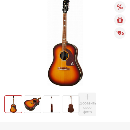
Добавить
свое
фото