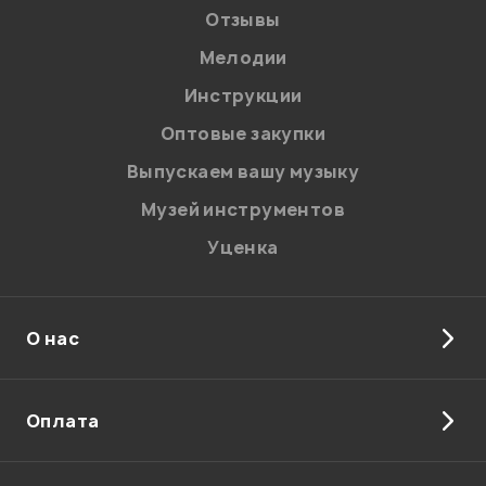
Отзывы
Мелодии
Я даю
согласие
на обработку персональных данных в
Инструкции
соответствии с
Политикой в отношении обработки
персональных данных.
Оптовые закупки
Введите проверочное число:
Выпускаем вашу музыку
Музей инструментов
Уценка
О нас
Отправить
Оплата