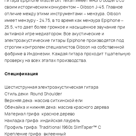
Гитара Epiphone Masterbilt Texan имеет много общего со
своим историческим конкурентом – Gibson J-45. Главное
отличие между этими инструментами – мензура. Gibson
имеет мензуру - 24.75, в то время как мензура Epiphone –
25.5, что дает более громкое и насыщенное звучание при
активной игре медиатором. Все акустические и
электроакустические гитары Epiphone производятся под
строгим контролем специалистов Gibson на собственной
фабрике в Индонезии. Каждая гитара проходит тщательную
проверку на всех этапах производства.
Спецификация
Шестиструнная электроакустическая гитара
Стиль деки: Round Shoulder
Верхняя дека: массив ситхинской ели
Обечайка и нижняя дека: массив красного дерева
Материал грифа: красное дерево
Накладка грифа: индийская лаурель
Профиль грифа: Traditional 1960s SlimTaper™ C
Крепление грифа: вклеенный