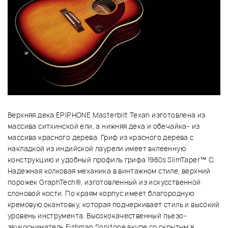
Верхняя дека EPIPHONE Masterbilt Texan изготовлена из
массива ситхинской ели, а нижняя дека и обечайка- из
массива красного дерева. Гриф из красного дерева с
накладкой из индийской лаурели имеет вклеенную
конструкцию и удобный профиль грифа 1960s SlimTaper™ C.
Надежная колковая механика в винтажном стиле, верхний
порожек GraphTech®, изготовленный из искусственной
слоновой кости. По краям корпус имеет благородную
кремовую окантовку, которая подчеркивает стиль и высокий
уровень инструмента. Высококачественный пьезо-
звукосниматель Fishman Sonitone вкупе со скрытым в