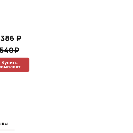
 386 ₽
 540₽
Купить
комплект
ывы