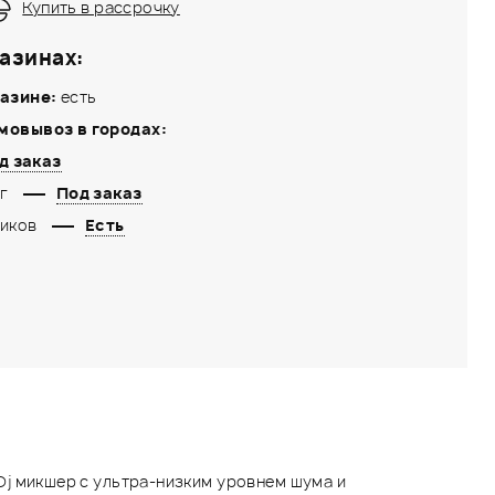
Купить в рассрочку
азинах:
азине:
есть
мовывоз в городах:
д заказ
г
Под заказ
иков
Есть
Dj микшер с ультра-низким уровнем шума и