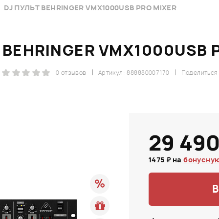
DJ ПУЛЬТ BEHRINGER VMX1000USB PRO MIXER
 BEHRINGER VMX1000USB 
0 отзывов
Артикул: 888880007170
Поделиться
29 490
1475 ₽ на
бонусную
В