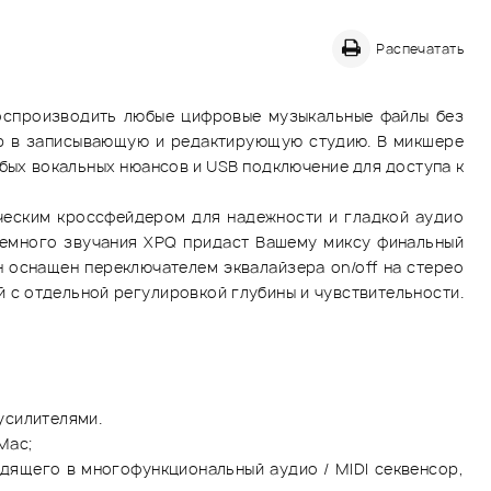
Распечатать
воспроизводить любые цифровые музыкальные файлы без
ер в записывающую и редактирующую студию. В микшере
ых вокальных нюансов и USB подключение для доступа к
ческим кроссфейдером для надежности и гладкой аудио
ъемного звучания XPQ придаст Вашему миксу финальный
н оснащен переключателем эквалайзера on/off на стерео
й с отдельной регулировкой глубины и чувствительности.
усилителями.
Mac;
дящего в многофункциональный аудио / MIDI секвенсор,