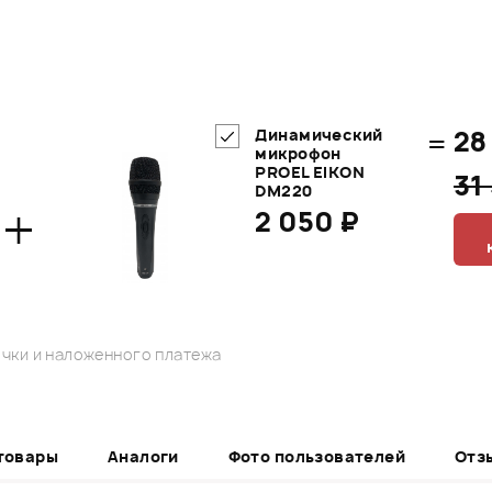
=
28
Динамический
микрофон
PROEL EIKON
31
DM220
+
2 050 ₽
чки и наложенного платежа
товары
Аналоги
Фото пользователей
Отз