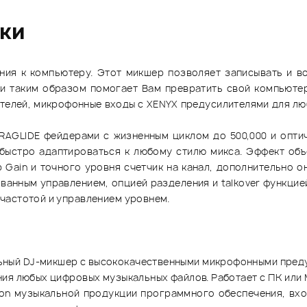
ики
ия к компьютеру. Этот микшер позволяет записывать и 
 и таким образом помогает Вам превратить свой компьют
телей, микрофонные входы с XENYX предусилителями для люб
TRAGLIDE фейдерами с жизненным циклом до 500,000 и опти
 быстро адаптироваться к любому стилю микса. Эффект об
 Gain и точного уровня счетчик на канал, дополнительно о
рованным управлением, опцией разделения и talkover функцие
частотой и управлением уровнем.
ный DJ-микшер с высококачественными микрофонными пред
ия любых цифровых музыкальных файлов. Работает с ПК или 
ion музыкальной продукции программного обеспечения, вхо