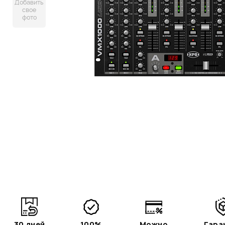
Добавить
свое
фото
30 дней
100%
Можно
Гара