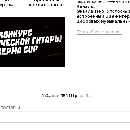
высококачественными м
держка
все виды оплат
Каналы
: 7
Эквалайзер
: 3 полосный
Встроенный USB-интер
цифровых музыкальны
Подробное описание
Забрать в ПВЗ
151 р.
(от 5 д.)
 доставки