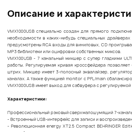
Описание и характерист
VMX1000USB специально создан для прямого подключен
необходимости в каких-нибудь специальных драйверах
предусмотрены RCA входы для виниловых, CD проигрыва
МР3 библиотеки или оцифровки собственных миксов.
VMX100USB - 7 канальный микшер с супер гладкими UL
работы. Регулируемая кривая кроссфейдера позволяет
штрих. Микшер имеет 3-полосный эквалайзер, регулятор
каналах. А также функцией monitor с PFL/main сбаланси
VMX1000USB имеет выход для сабвуфера с регулируемой 
Характеристики:
Профессиональный рэковый сверхмалошумящий 7-каналь
- Встроенный USB-интерфейс для записи и воспроизведен
- Революционная energy XT2.5 Compact BEHRINGER Edit