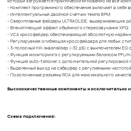
который загружается практически мгновенно на все ком
- Комплект программного обеспечения включает в себя вос
- Интеллектуальный двойной счётчик темпа BPM;
- Сверхплавные фейдеры ULTRAGLIDE, выдерживающие до 
- Впечатляющий эффект объёмного стереозвучания XPQ;
- VCA кроссфейдер,обеспечивающий абсолютную надёжнос
- Регулируемая огибающая кроссфейдера для любых стил
- 3-полосный Kill-эквалайзер (-32 дБ) с выключателем EQ
- Функция мониторинга с регулируемыми балансом PFL/m
- Функция auto-talkover с дополнительной регулировкой 
- Выделенный выход на сабвуфер с регулиемыми частотой
- Позолоченные разъемы RCA для максимального качеств
Высококачественные компоненты и исключительно на
Схема подключения: