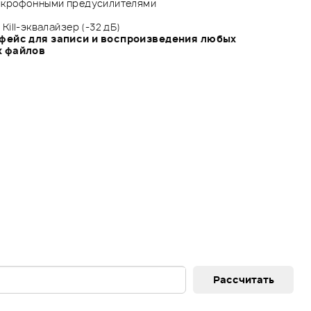
икрофонными предусилителями
 Kill-эквалайзер (-32 дБ)
фейс для записи и воспроизведения любых
х файлов