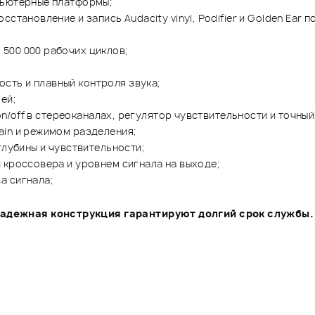
пьютерные платформы;
становление и запись Audacity vinyl, Podifier и Golden Ear
500 000 рабочих циклов;
ть и плавный контроля звука;
ей;
 on/off в стереоканалах, регулятор чувствительности и точны
ain и режимом разделения;
глубины и чувствительности;
 кроссовера и уровнем сигнала на выходе;
а сигнала;
дежная конструкция гарантируют долгий срок службы. 