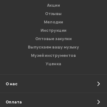
Акции
Отзывы
Мелодии
Я даю
согласие
на обработку персональных данных в
Инструкции
соответствии с
Политикой в отношении обработки
персональных данных.
Оптовые закупки
Введите проверочное число:
Выпускаем вашу музыку
Музей инструментов
Уценка
О нас
Отправить
Оплата