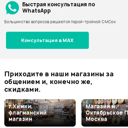
Быстрая консультация по
Архив товаров - дешевле
WhatsApp
Архив товаров - дороже
Большинство вопросов решаются парой-тройкой СМСок
Все товары ACME
Архив товаров - новинки
Консультация в MAX
Отзывы
Оставьте отзыв и получите
+1000
0
бонусов
.
Приходите в наши магазины за
0.0
общением и, конечно же,
скидками.
Оценка
5
0
г.Химки,
Магазин м.
флагманский
Октябрьское 
Оценка
4
0
магазин
Москва
Оценка
3
0