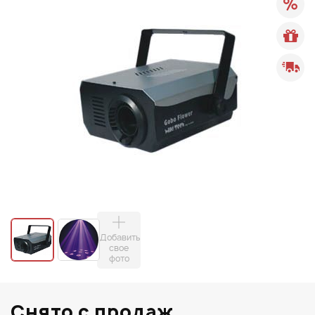
Добавить
свое
фото
Снято с продаж