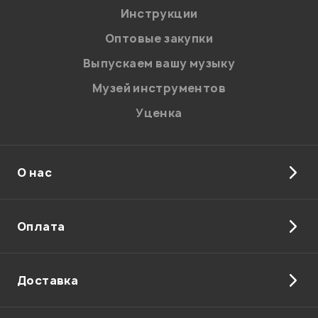
Я даю
согласие
на обработку персональных данных в
Инструкции
соответствии с
Политикой в отношении обработки
персональных данных.
Оптовые закупки
Введите проверочное число:
Выпускаем вашу музыку
Музей инструментов
Уценка
О нас
Отправить
Оплата
Доставка