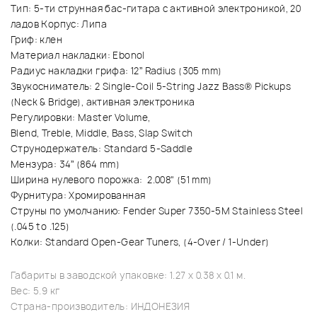
Тип: 5-ти струнная бас-гитара с активной электроникой, 20
ладов Корпус: Липа
Гриф: клен
Материал накладки: Ebonol
Радиус накладки грифа: 12” Radius (305 mm)
Звукосниматель: 2 Single-Coil 5-String Jazz Bass® Pickups
(Neck & Bridge), активная электроника
Регулировки: Master Volume,
Blend, Treble, Middle, Bass, Slap Switch
Струнодержатель: Standard 5-Saddle
Мензура: 34” (864 mm)
Ширина нулевого порожка: 2.008" (51 mm)
Фурнитура: Хромированная
Струны по умолчанию: Fender Super 7350-5M Stainless Steel
(.045 to .125)
Колки: Standard Open-Gear Tuners, (4-Over / 1-Under)
Габариты в заводской упаковке: 1.27 x 0.38 x 0.1 м.
Вес: 5.9 кг
Страна-производитель: ИНДОНЕЗИЯ