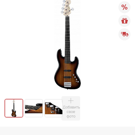
Добавить
свое
фото