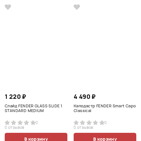
1 220 ₽
4 490 ₽
Слайд FENDER GLASS SLIDE 1
Каподастр FENDER Smart Capo
STANDARD MEDIUM
Classical
0
0
0 отзывов
0 отзывов
В корзину
В корзину