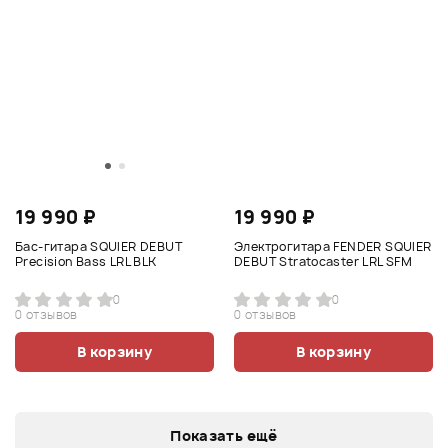
19 990 ₽
19 990 ₽
Бас-гитара SQUIER DEBUT
Электрогитара FENDER SQUIER
Precision Bass LRL BLK
DEBUT Stratocaster LRL SFM
0
0
0 отзывов
0 отзывов
В корзину
В корзину
Показать ещё