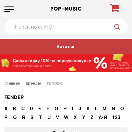
Каталог
Главная
Бренды
FENDER
FENDER
A
B
C
D
E
F
G
H
I
J
K
L
M
N
O
P
Q
R
S
T
U
V
W
X
Y
Z
А-Я
123