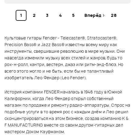
1
2
3
4
5
Вперёд
28
Культовые гитары Fender - Telecaster®, Stratocaster®,
Precision Bass® и Jazz Bass® известны всему миру как
инструменты, свершившие революцию в мире музыки. Они
навсегда изменили музыку всех стилей и жанров, будь то
рок-н-ролл, кантри, вестерн, джаз или ритм-энд-блюз. Но
всего этого могло и не быть, если бы не талантливый
изобретатель Лео Фендер (Leo Fender).
История компании FENDER началась в 1946 году в Южной
Калифорнии, когда Лео Фендер открыл собственный
магазин по продаже и ремонту радио-аппаратуры. Спрос на
подобные услуги в то время рос с каждым днём и Лео решил
сконцентрироваться на этом бизнесе, создав компанию K &
F MANUFACTURING вместе со своим другом-гитарных дел
мастером Доком Кауфманом.