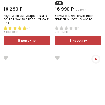
8%
16 290 ₽
18 990 ₽
20 690 ₽
Акустическая гитара FENDER
Усилитель для наушников
SQUIER SA-150 DREADNOUGHT
FENDER MUSTANG MICRO
NAT
4.8
0
8 отзывов
0 отзывов
В корзину
В корзину