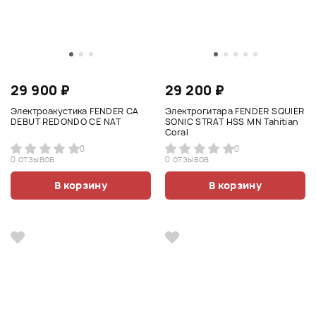
29 900 ₽
29 200 ₽
Электроакустика FENDER CA
Электрогитара FENDER SQUIER
DEBUT REDONDO CE NAT
SONIC STRAT HSS MN Tahitian
Coral
0
0
0 отзывов
0 отзывов
В корзину
В корзину