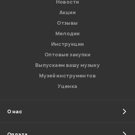
Новости
Акции
Ваша оценка:
Отзывы
Впечатления о товаре:
Мелодии
Инструкции
Оптовые закупки
Выпускаем вашу музыку
Музей инструментов
Уценка
О нас
Я даю
согласие
на обработку персональных данных в
соответствии с
Политикой в отношении обработки
персональных данных.
Оплата