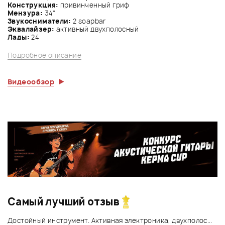
Конструкция:
привинченный гриф
Мензура:
34"
Звукосниматели:
2 soapbar
Эквалайзер:
активный двухполосный
Лады:
24
Подробное описание
Видеообзор
Самый лучший отзыв
Достойный инструмент. Активная электроника, двухполос...