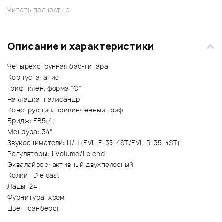
Читать полностью
Описание и характеристики
Четырехструнная бас-гитара
Корпус: агатис
Гриф: клен, форма "С"
Накладка: палисандр
Конструкция: привинченный гриф
Бридж: EB5(4)
Мензура: 34"
Звукосниматели: H/H (EVL-F-35-4ST/EVL-R-35-4ST)
Регуляторы: 1-volume/1 blend
Эквалайзер: активный двухполосный
Колки: Die cast
Лады: 24
Фурнитура: хром
Цвет: санберст