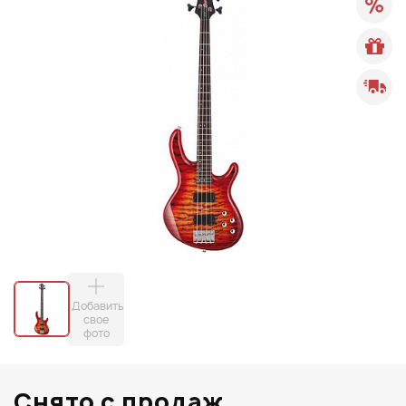
Добавить
свое
фото
Снято с продаж