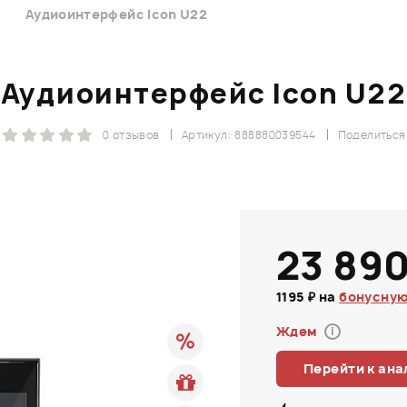
Аудиоинтерфейс Icon U22
Аудиоинтерфейс Icon U22
0 отзывов
Артикул: 888880039544
Поделиться
23 890
1195 ₽ на
бонусную
Ждем
i
Перейти к ана