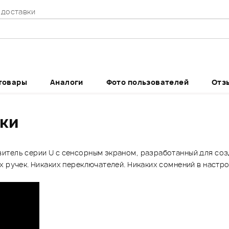
 доставки
товары
Аналоги
Фото пользователей
Отз
ики
итель серии U с сенсорным экраном, разработанный для со
х ручек. Никаких переключателей. Никаких сомнений в настро