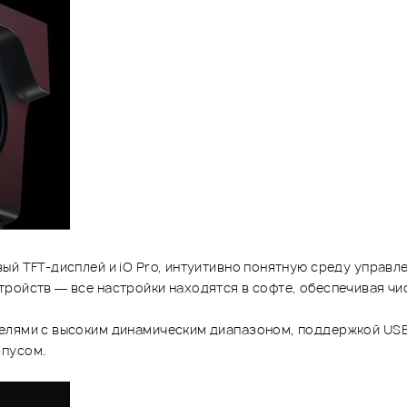
ый TFT-дисплей и iO Pro, интуитивно понятную среду управл
ройств — все настройки находятся в софте, обеспечивая чи
елями с высоким динамическим диапазоном, поддержкой USB
рпусом.