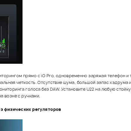
торингом прямо с iO Pro, одновременно заряжая телефон и 
мальная четкость. Отсутствие шума, большой запас хэдрума 
мониторинга голоса без DAW. Установите U22 на любую стойк
а возне с ручками.
з физических регуляторов