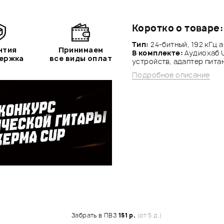
Коротко о товаре:
Тип:
24-битный, 192 кГц
нтия
Принимаем
В комплекте:
Аудиохаб 
держка
все виды оплат
устройств, адаптер питан
Подробное описание
Забрать в ПВЗ
151 р.
(от 5 д.)