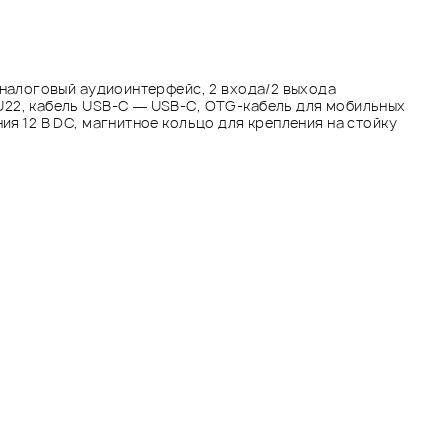
 аналоговый аудиоинтерфейс, 2 входа/2 выхода
U22, кабель USB-C — USB-C, OTG-кабель для мобильных
ия 12 В DC, магнитное кольцо для крепления на стойку