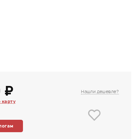
 ₽
Нашли дешевле?
 карту
логам