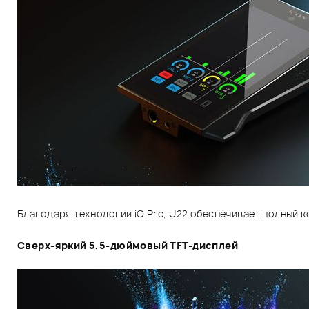
Благодаря технологии iO Pro, U22 обеспечивает полный к
Сверх-яркий 5,5-дюймовый TFT-дисплей