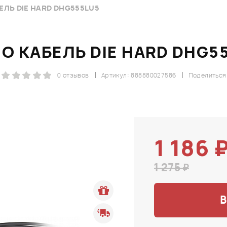
ЕЛЬ DIE HARD DHG555LU5
О КАБЕЛЬ DIE HARD DHG5
0 отзывов
Артикул: 888880027586
Поделиться
1 186 
1 275 ₽
В