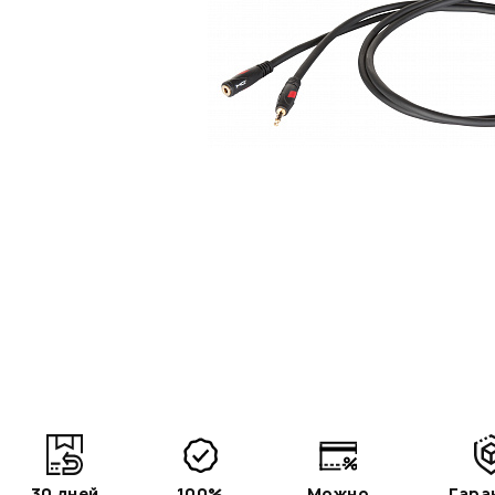
30 дней
100%
Можно
Гара