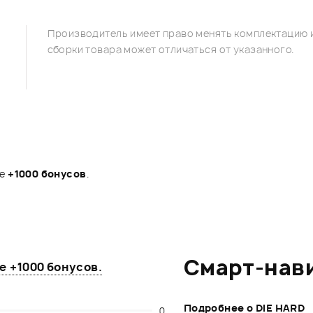
Производитель имеет право менять комплектацию и
сборки товара может отличаться от указанного.
те
+1000 бонусов
.
Смарт-нав
те
+1000 бонусов
.
Подробнее о DIE HARD
0