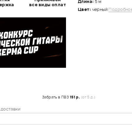
Длина:
5 м
держка
все виды оплат
Цвет:
черный
Подробное
Забрать в ПВЗ
151 р.
(от 5 д.)
 доставки