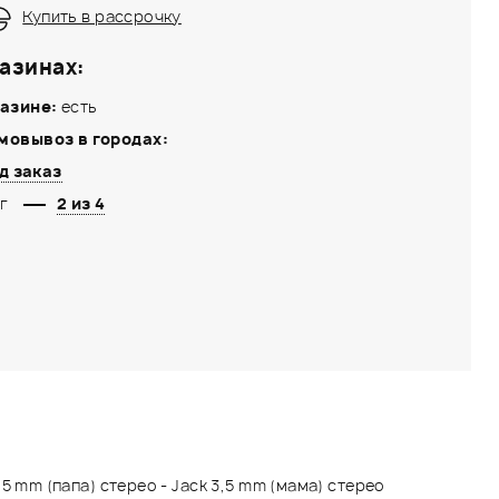
Купить в рассрочку
азинах:
азине:
есть
мовывоз в городах:
д заказ
г
2 из 4
,5 mm (папа) стерео - Jack 3,5 mm (мама) стерео