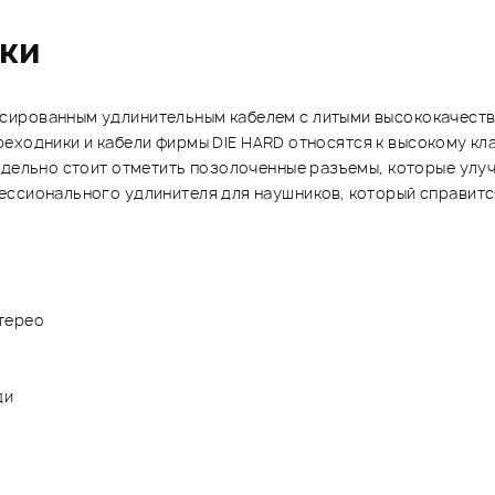
ики
сированным удлинительным кабелем с литыми высококачеств
 Переходники и кабели фирмы DIE HARD относятся к высокому 
тдельно стоит отметить позолоченные разъемы, которые улу
ссионального удлинителя для наушников, который справится
стерео
ди