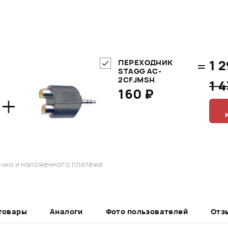
=
1 
ПЕРЕХОДНИК
STAGG AC-
2CFJMSH
1 
160 ₽
+
чки и наложенного платежа
товары
Аналоги
Фото пользователей
Отз