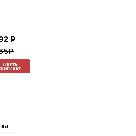
292 ₽
435₽
Купить
комплект
ывы