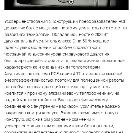
Усовершенствования в конструкции преобразователей RCF
делают их более мощными, поэтому усилитель не отстает от
развитиях технологий. Обладая мощностью 2100 Вт,
двухканальный усилитель класса D на 50 % мощнее
предыдущих моделей и способен справляться с
чрезвычайно высоким уровнем звукового давления
благодаря сверхбыстрой атаке, реалистичной переходной
характеристике и очень низким теплопотерям.
Акустическая система RCF серии ART отличается высокой
энергоэффективностью, поэтому для полноценной работы
не требуется охлаждающий вентилятор - усилитель
крепится к прочному алюминиевому теплообменнику на
задней части устройства. Благодаря физическому
соединению с внутренним каркасом, усилитель надежно
закреплен внутри корпуса. Входная схема имеет новую
конструкцию с низким уровнем искажений и
усовершенствованным ограничителем безопасности,
сохраняющим естественную природу входного сигнала на