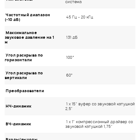
система
Частотный диапазон
45 Гц - 20 кГц
(-10 дБ)
Максимальное
звуковое давление на 1
131 дБ
м
Угол раскрыва по
100°
горизонтали
Угол раскрыва по
60°
вертикали
Преобразователи
1 x 15" вуфер со звуковой катушкой
НЧ-динамик
2,5"
1 x 1" компрессионный драйвер со
ВЧ-динамик
звуковой катушкой 1,75"
Входы/выходы