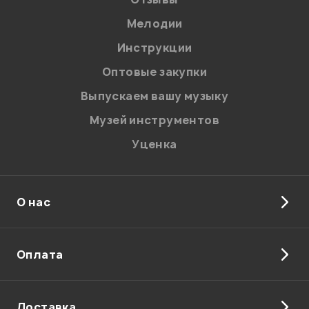
Мелодии
Я даю
согласие
на обработку персональных данных в
Инструкции
соответствии с
Политикой в отношении обработки
персональных данных.
Оптовые закупки
Введите проверочное число:
Выпускаем вашу музыку
Музей инструментов
Уценка
О нас
Отправить
Оплата
Доставка