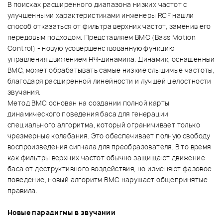
В поисках расширенного диапазона низких частот с
улучшенными характеристиками инженеры RCF нашли
способ отказаться от фильтра верхних частот, заменив его
передовым подходом. Представляем BMC (Bass Motion
Control) - новую усовершенствованную функцию
управления движением НЧ-динамика. Динамик, оснащенный
BMC, может обрабатывать самые низкие слышимые частоты,
благодаря расширенной линейности и лучшей целостности
звучания.
Метод BMC основан на создании полной карты
динамического поведения баса для генерации
специального алгоритма, который ограничивает только
чрезмерные колебания. Это обеспечивает полную свободу
воспроизведения сигнала для преобразователя. В то время
как фильтры верхних частот обычно защищают движение
баса от деструктивного воздействия, но изменяют фазовое
поведение, новый алгоритм BMC нарушает общепринятые
правила.
Новые парадигмы в звучании