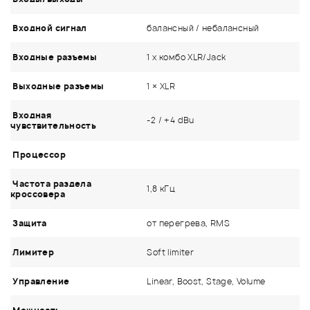
Входной сигнал
балансный / небалансный
Входные разъемы
1 х комбо XLR/Jack
Выходные разъемы
1 × XLR
Входная
-2 / +4 dBu
чувствительность
Процессор
Частота раздела
1,8 кГц
кроссовера
Защита
от перегрева, RMS
Лимитер
Soft limiter
Управление
Linear, Boost, Stage, Volume