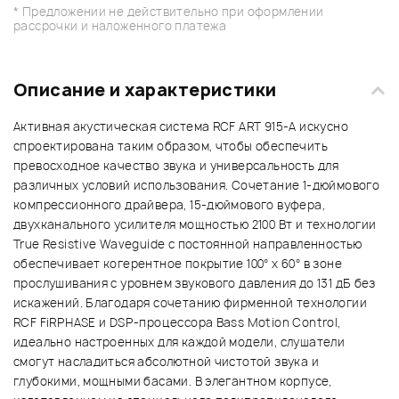
* Предложении не действительно при оформлении
рассрочки и наложенного платежа
Описание и характеристики
Активная акустическая система RCF ART 915-A искусно
спроектирована таким образом, чтобы обеспечить
превосходное качество звука и универсальность для
различных условий использования. Сочетание 1-дюймового
компрессионного драйвера, 15-дюймового вуфера,
двухканального усилителя мощностью 2100 Вт и технологии
True Resistive Waveguide с постоянной направленностью
обеспечивает когерентное покрытие 100° x 60° в зоне
прослушивания с уровнем звукового давления до 131 дБ без
искажений. Благодаря сочетанию фирменной технологии
RCF FiRPHASE и DSP-процессора Bass Motion Control,
идеально настроенных для каждой модели, слушатели
смогут насладиться абсолютной чистотой звука и
глубокими, мощными басами. В элегантном корпусе,