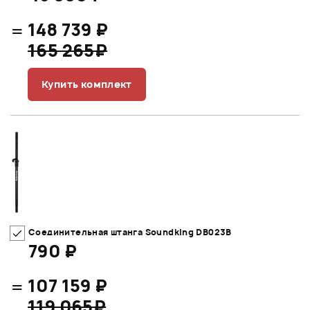
=
148 739 ₽
165 265₽
Купить комплект
Соединительная штанга Soundking DB023B
790 ₽
=
107 159 ₽
119 065₽