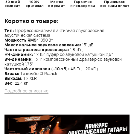
30 дней
100%
Можно
Гарантия
Принимаем
возврат
оригинал
в кредит
и поддержка
все виды оплат
Коротко о товаре:
Тип:
Профессиональная активная двухполосная
акустическая система
Мощность RMS:
1050 Вт
Максимальное звуковое давление:
131 дБ
Частота раздела кроссовера:
1,8 кГц
НЧ-динамик:
1 x 15" вуфер со звуковой катушкой 2,5"
ВЧ-динамик:
1 x 1" компрессионный драйвер со звуковой
катушкой 1,75"
Частотный диапазон (-10 дБ):
45 Гц - 20 кГц
Входы:
1 х комбо XLR/Jack
Выходы:
1 × XLR
Вес:
22,4 кг
Подробное описание