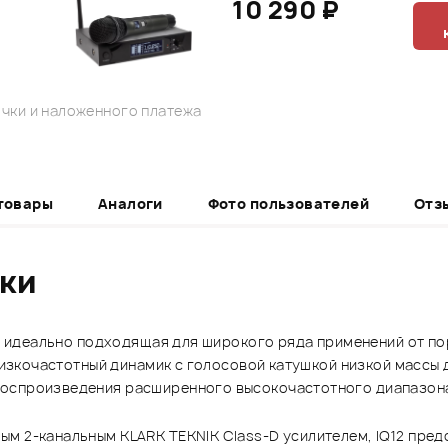
10 290 ₽
чки и наложенного платежа
товары
Аналоги
Фото пользователей
Отз
ики
ма, идеально подходящая для широкого ряда применений от п
 низкочастотный динамик с голосовой катушкой низкой массы 
воспроизведения расширенного высокочастотного диапазон
м 2-канальным KLARK TEKNIK Class-D усилителем, IQ12 пред