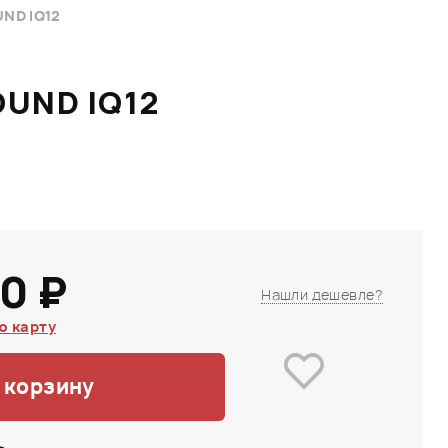
ND IQ12
UND IQ12
0 ₽
Нашли дешевле?
ю карту
 корзину