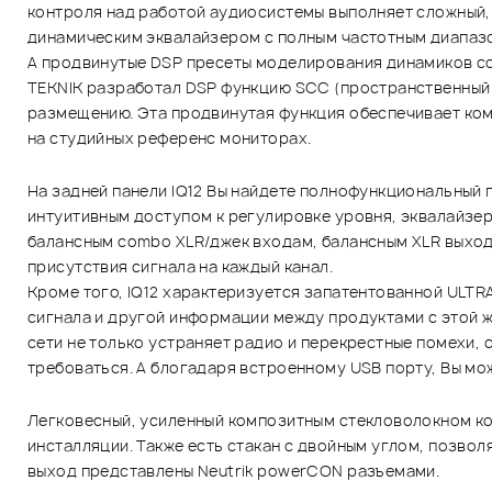
контроля над работой аудиосистемы выполняет сложный, н
динамическим эквалайзером с полным частотным диапазо
А продвинутые DSP пресеты моделирования динамиков со
TEKNIK разработал DSP функцию SCC (пространственный к
размещению. Эта продвинутая функция обеспечивает комп
на студийных референс мониторах.
На задней панели IQ12 Вы найдете полнофункциональный 
интуитивным доступом к регулировке уровня, эквалайзер
балансным combo XLR/джек входам, балансным XLR выходам
присутствия сигнала на каждый канал.
Кроме того, IQ12 характеризуется запатентованной ULT
сигнала и другой информации между продуктами с этой 
сети не только устраняет радио и перекрестные помехи,
требоваться. А блогадаря встроенному USB порту, Вы мо
Легковесный, усиленный композитным стекловолокном ко
инсталляции. Также есть стакан с двойным углом, позвол
выход представлены Neutrik powerCON разъемами.