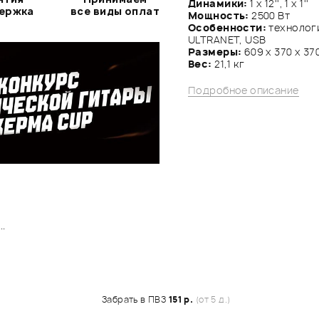
Динамики:
1 х 12'', 1 х 1''
держка
все виды оплат
Мощность:
2500 Вт
Особенности:
технологи
ULTRANET, USB
Размеры:
609 х 370 х 37
Вес:
21,1 кг
Подробное описание
..
Забрать в ПВЗ
151 р.
(от 5 д.)