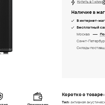
Купить в 1 клик
Наличие в маг
В интернет-маг
Бесплатный са
Москва
По
Санкт-Петербур
Склады поставщ
Коротко о товаре:
Тип:
активная акустическ
нтия
Принимаем