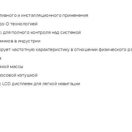
ативного и инсталляционного применения
ss-D технологией
P) для полного контроля над системой
миков в индустрии
ирует частотную характеристику в отношении физического 
в
изкой массы
лосовой катушкой
 LCD дисплеем для легкой навигации