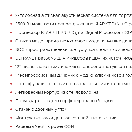
2-полосная активная акустическая система для порт
2500 Вт мощности предоставленные KLARK TEKNIK Cla
Процессор KLARK TEKNIK Digital Signal Processor (DS
Спикер моделирование включает модели лучших дина
SCC (пространственный контур управления) компенс
ULTRANET разъемы для микшеров и других источнико
12'' низкочастотный динамик с голосовой катушкой н
1'' компрессионный динамик с медно-алюминиевой го
Полнофункциональный пользовательский интерфейс с
Легковесный корпус из стекловолокна
Прочная решетка из перфорированной стали
Стакан с двойным углом
Монтажные точки для постоянной инсталляции
Разъемы Neutrik powerCON