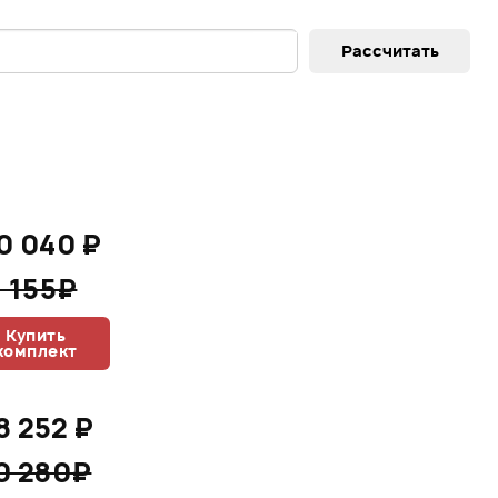
0 040 ₽
1 155₽
Купить
комплект
8 252 ₽
0 280₽