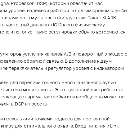
gnal Processor (DSP), который обеспечит Вас
ком уровне, надежной работой и долгим сроком службы.
 динамиков в музыкальной индустрии. Также KLARK
ь частотный диапазон IQ12 к его физическому
тене и потолке, такие регулировки обычно встречаются
уляторов усиления каналов А/В и поворотный энкодер с
правлению обратной связью. В дополнение к двум
/line переключатель и регулятор уровня с индикатором
бель для передачи точного многоканального аудио
ые системы мониторинга. Этот цифровой дистрибьютор
но сокращает время настройки или вообще она может не
овлять DSP и пресеты.
и несколькими точками подвеса для постоянной
книзу для оптимального охвата. Вход питания и Link