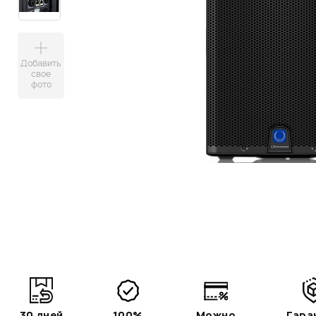
Добавить
свое
фото
30 дней
100%
Можно
Гара