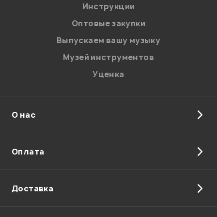
Я даю
согласие
на обработку персональных данных в
Инструкции
соответствии с
Политикой в отношении обработки
персональных данных.
Оптовые закупки
Введите проверочное число:
Выпускаем вашу музыку
Музей инструментов
Уценка
О нас
Отправить
Оплата
Доставка