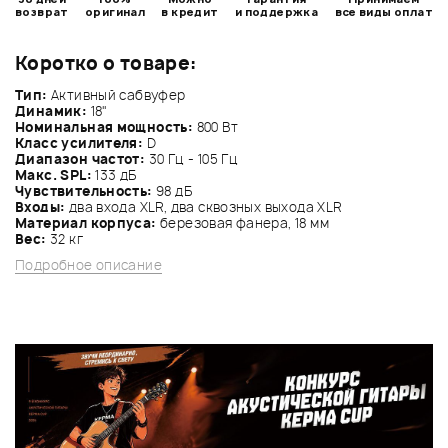
возврат
оригинал
в кредит
и поддержка
все виды оплат
Коротко о товаре:
Тип:
Активный сабвуфер
Динамик:
18"
Номинальная мощность:
800 Вт
Класс усилителя:
D
Диапазон частот:
30 Гц - 105 Гц
Макс. SPL:
133 дБ
Чувствительность:
98 дБ
Входы:
два входа XLR, два сквозных выхода XLR
Материал корпуса:
березовая фанера, 18 мм
Вес:
32 кг
Подробное описание