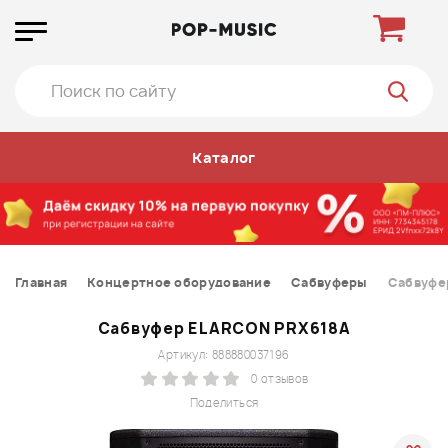
Каталог
Главная
Концертное оборудование
Сабвуферы
Сабвуфе
Сабвуфер ELARCON PRX618A
Артикул: 888880037196
0 отзывов
Поделиться