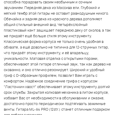
способна порадовать своим необычным и сочным
звучанием. Передняя дека из Массива ели. Глубокий и
мягкий тембр этой гитары не оставит равнодушным никого.
Обечайка и задняя дека из красного дерева дополняют
общий стильный внешний вид. Четырёхслойный
пластиковый кант защищает переднюю деку от сколов, а так
же придаёт ещё больше стиля этому инструменту.
Классическая форма корпуса не только очень удобная в
обхвате, а ещё довольно не типична для 12-струнных гитар,
что придаёт этому инструменту, и её владельцу,
уникальности. Матовая отделка с открытыми порами,
обеспечивают этой гитаре отличный звук, так как дерево не
скованно, и оно отлично резонирует. Широкий и удобный
гриф с D-образным профилем, позволит Вам играть с
комфортом. Надёжное соединение грифа с корпусом
"Ласточкин хвост" обеспечивает этому инструменту долгий
срок службы. Закрытая колковая механика в литом корпусе,
избавит Вас от необходимости в обслуживании и смазке,
достаточно просто периодически подтягивать зажимные
винты. Гитара ML-A4 PRO (12str.) станет отличным подарком