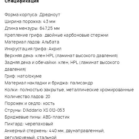
Спецификация
Форма корпуса: Дредноут
Ширина порожка: 43 мм
Длина мензуры: 647,25 мм
Крепление грифа: двойные карбоновые стержни
Материал ладов: Альбата
Инкрустация грифа: Акрил
Верхняя дека: клен HPL (ламинат высокого давления)
Задняя дека и обечайки: клен, HPL (ламинат высокого
давления)
Гриф: нато/окуме
Материал накладки и бриджа: палисандр
Колки: полностью закрытые, металлические хромированные
Количество ладов: 20
Порожек и седло: кость
Струны: D'Addario XS 012-053
Бриджевые пины: ABS-пластик
Пикгард: черепаховый
Анкерный стержень: 440 мм, двунаправленный,
регулируемый, стальной