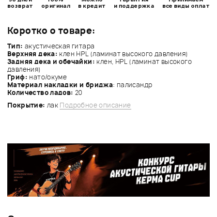
возврат
оригинал
в кредит
и поддержка
все виды оплат
Коротко о товаре:
Тип:
акустическая гитара
Верхняя дека:
клен HPL (ламинат высокого давления)
Задняя дека и обечайки:
клен, HPL (ламинат высокого
давления)
Гриф:
нато/окуме
Материал накладки и бриджа
: палисандр
Количество ладов:
20
Покрытие:
лак
Подробное описание