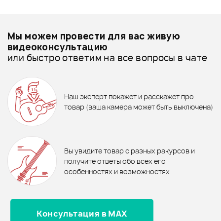
Смарт-навигатор
Добавить свое фото
Подробнее о KEPMA
Мы можем провести для вас живую
Акустические гитары - дешевле
видеоконсультацию
или быстро ответим на все вопросы в чате
Акустические гитары - дороже
NEW
ХИТ
ХИТ
14 900 ₽
840 ₽
1 820 ₽
Все товары KEPMA
Акустическая гитара Kepma
Настенный держатель STAGG
Ремень STAGG SPFL 30 BEI
Акустические гитары - новинки
G131
Наш эксперт покажет и расскажет про
GUH-TRAP
товар (ваша камера может быть выключена)
11 990 ₽
В корзину
В корзину
Акустическая гитара Omni D-
Отзывы
Оставьте отзыв и получите
560
+1000
0
бонусов
.
Вы увидите товар с разных ракурсов и
0.0
получите ответы обо всех его
особенностях и возможностях
Рейтинг
Рейтинг
Страна происхождения
Страна происхождения
Консультация в MAX
Оценка
5
0