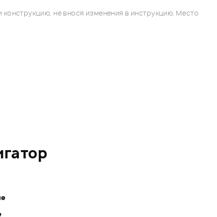
 конструкцию, не внося изменения в инструкцию. Место
игатор
ле
е