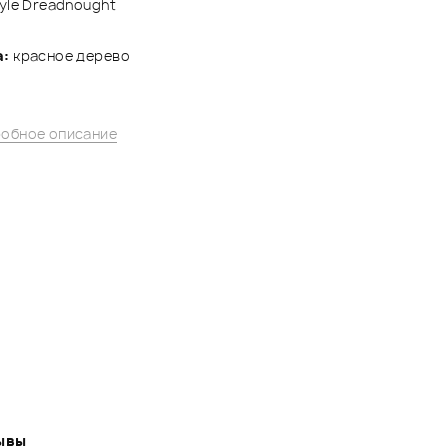
yle Dreadnought
а:
красное дерево
обное описание
ывы