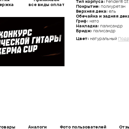
Тип корпуса:
Fender® St
держка
все виды оплат
Покрытие:
полиуретан
Верхняя дека:
ель
Обечайка и задняя дек
Гриф:
нато
Накладка:
палисандр
Бридж:
палисандр
Цвет:
натуральный
Подр
товары
Аналоги
Фото пользователей
Отз