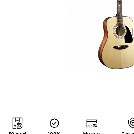
30 дней
100%
Можно
Гара