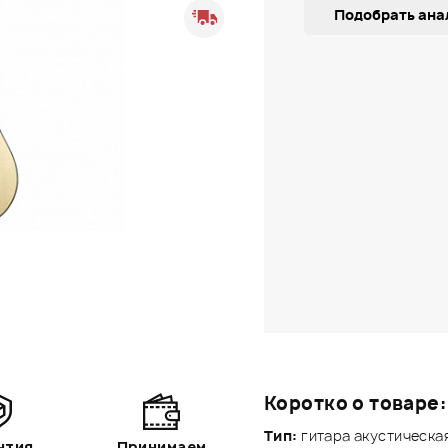
Подобрать ана
Коротко о товаре:
Тип:
гитара акустическая
нтия
Принимаем